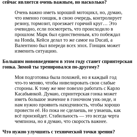
сейчас является очень важным, но насколько?
Очень важно иметь хороший мотоцикл, но, думаю,
что именно гонщик, в свою очередь, контролирует
резину, тормозит, проезжает горячий круг… Это
очевидно, если посмотреть, что происходило в
прошлом: Марк был единственным, кто побеждал
на Honda, Кейси делал то же самое на Ducati, а
Валентино был впереди всех эпох. Гонщик может
изменить ситуацию.
Большим нововведением в этом году станет спринтерская
гонка. Зимой ты тренировался по-другому?
Моя подготовка была похожей, но я каждый год
что-то меняю, чтобы нивелировать свои слабые
стороны. К тому же мне повезло работать с Карло
Касабьянкой. Думаю, спринтерская гонка может
иметь большое значение в гоночном уик-энде, и
нам нужно проявить находчивость, чтобы хорошо
провести её. Но пока не сделаешь, не узнаешь, как
всё произойдет. Стабильность — это всегда черта
чемпиона, но я думаю, что скорость важнее.
Что нужно улучшить с технической точки зрения?