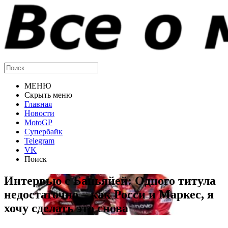
МЕНЮ
Скрыть меню
Главная
Новости
MotoGP
Супербайк
Telegram
VK
Поиск
Интервью с Баньяйей: Одного титула
недостаточно – как Росси и Маркес, я
хочу сделать это снова