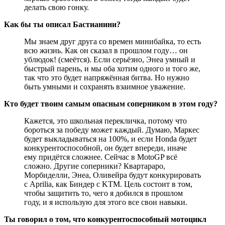
делать свою гонку.
Как бы ты описал Бастианини?
Мы знаем друг друга со времен минибайка, то есть
всю жизнь. Как он сказал в прошлом году… он
ублюдок! (смеётся). Если серьёзно, Энеа умный и
быстрый парень, и мы оба хотим одного и того же,
так что это будет напряжённая битва. Но нужно
быть умными и сохранять взаимное уважение.
Кто будет твоим самым опасным соперником в этом году?
Кажется, это школьная перекличка, потому что
бороться за победу может каждый. Думаю, Маркес
будет выкладываться на 100%, и если Honda будет
конкурентоспособной, он будет впереди, иначе
ему придётся сложнее. Сейчас в MotoGP всё
сложно. Другие соперники? Квартараро,
Морбиделли, Энеа, Оливейра будут конкурировать
с Aprilia, как Биндер с KTM. Цель состоит в том,
чтобы защитить то, чего я добился в прошлом
году, и я использую для этого все свои навыки.
Ты говорил о том, что конкурентоспособный мотоцикл