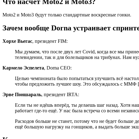
Что насчёт Moto2 и Moto3?
Moto2 и Moto3 будут только стандартные воскресные гонки.
Зачем вообще Dorna устраивает спринт
Хорхе Вьегас
, президент FIM:
Мы думаем, что после двух лет Covid, когда все мы при
телевидении, так и для болельщиков на трибунах. Нам ну
Кармело Эспелета
, Dorna CEO:
Целью чемпионата было попытаться улучшить всё настольк
чтобы предложить лучшее шоу. Это обсуждалось с ММФ 
Эрве Поншараль
, президент IRTA:
Если ты не идёшь вперёд, ты делаешь шаг назад. Хотя наш
работает где-то ещё. У нас была встреча со всеми неза
Расходов больше не станет, потому что не будет больше д
ещё большую нагрузку на гонщиков, а выдать больше экше