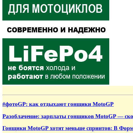
#фотоGP: как отдыхают гонщики MotoGP
Разоблачение: зарплаты гонщиков MotoGP — ско
Гонщики MotoGP хотят меньше спринтов: В Формул