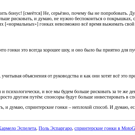
ть бонус! [смеётся] Не, серьёзно, почему бы не попробовать. Д
больше рисковать, и думаю, не нужно беспокоиться о покрышках, 
гих [«нормальных»] гонках невозможно всё время выжимать сво
что гонки это всегда хорошее шоу, и оно было бы приятно для п
 учитывая объяснения от руководства и как они хотят всё это пр
и и психологически, и все мы будем больше рисковать за те же д
росто другим путём: спонсоры будут больше инвестировать в сп
ть, и думаю, спринтерские гонки – неплохой способ. И думаю, е
Кармело Эспелета
,
Поль Эспаргаро
,
спринтерские гонки в Moto