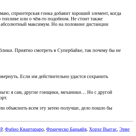
умаю, спринтерская гонка добавит хороший элемент, когда
о топливе или о чём-то подобном. Не стоит также
й абсолютный максимум. Но на половине дистанции
ублики. Приятно смотреть в Супербайке, так почему бы не
овернуть. Если им действительно удастся сохранить
еньги: я сам, другие гонщики, механики… Но с другой
орт.
сли объяснить всем эту затею получше, дело пошло бы
GP
,
Фабио Квартараро
,
Франческо Баньяйя
,
Хорхе Вьегас
,
Эрве