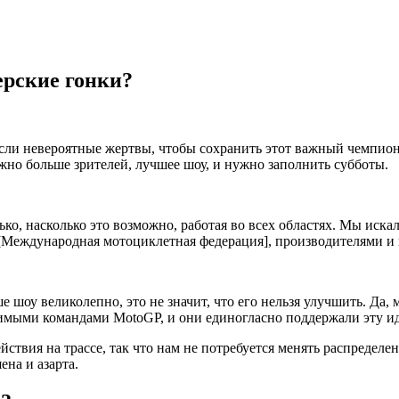
ерские гонки?
несли невероятные жертвы, чтобы сохранить этот важный чемпион
жно больше зрителей, лучшее шоу, и нужно заполнить субботы.
о, насколько это возможно, работая во всех областях. Мы иска
[Международная мотоциклетная федерация], производителями и
е шоу великолепно, это не значит, что его нельзя улучшить. Да, 
висимыми командами MotoGP, и они единогласно поддержали эту и
ействия на трассе, так что нам не потребуется менять распредел
на и азарта.