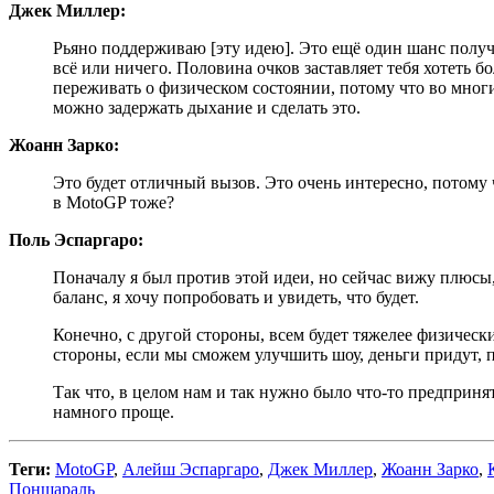
Джек Миллер:
Рьяно поддерживаю [эту идею]. Это ещё один шанс получи
всё или ничего. Половина очков заставляет тебя хотеть 
переживать о физическом состоянии, потому что во мно
можно задержать дыхание и сделать это.
Жоанн Зарко:
Это будет отличный вызов. Это очень интересно, потому 
в MotoGP тоже?
Поль Эспаргаро:
Поначалу я был против этой идеи, но сейчас вижу плюсы,
баланс, я хочу попробовать и увидеть, что будет.
Конечно, с другой стороны, всем будет тяжелее физическ
стороны, если мы сможем улучшить шоу, деньги придут, п
Так что, в целом нам и так нужно было что-то предприня
намного проще.
Теги:
MotoGP
,
Алейш Эспаргаро
,
Джек Миллер
,
Жоанн Зарко
,
Поншараль