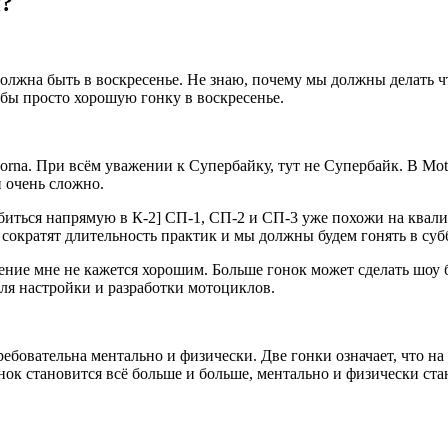
и?
должна быть в воскресенье. Не знаю, почему мы должны делать ч
 бы просто хорошую гонку в воскресенье.
 Dorna. При всём уважении к Супербайку, тут не Супербайк. В M
 очень сложно.
обиться напрямую в К-2] СП-1, СП-2 и СП-3 уже похожи на квали
 сократят длительность практик и мы должны будем гонять в субб
ние мне не кажется хорошим. Больше гонок может сделать шоу 
ля настройки и разработки мотоциклов.
требовательна ментально и физически. Две гонки означает, что н
нок становится всё больше и больше, ментально и физически ст