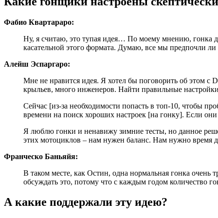
Какие гонщики настроены скептическ
Фабио Квартараро:
Ну, я считаю, это тупая идея… По моему мнению, гонка 
касательной этого формата. Думаю, все мы предпочли ли
Алейш Эспаргаро:
Мне не нравится идея. Я хотел бы поговорить об этом с
крыльев, много инженеров. Найти правильные настройки
Сейчас [из-за необходимости попасть в топ-10, чтобы пр
времени на поиск хороших настроек [на гонку]. Если они
Я люблю гонки и ненавижу зимние тесты, но данное реше
этих мотоциклов – нам нужен баланс. Нам нужно время д
Франческо Баньяйя:
В таком месте, как Остин, одна нормальная гонка очень 
обсуждать это, потому что с каждым годом количество го
А какие поддержали эту идею?