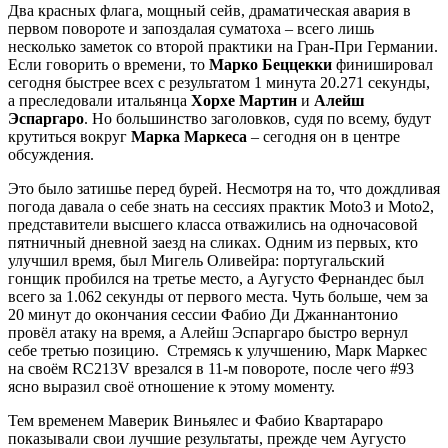
Два красных флага, мощный сейв, драматическая авария в
первом повороте и запоздалая суматоха – всего лишь
несколько заметок со второй практики на Гран-При Германии.
Если говорить о времени, то
Марко Беццекки
финишировал
сегодня быстрее всех с результатом 1 минута 20.271 секунды,
а преследовали итальянца
Хорхе Мартин
и
Алейш
Эспаргаро
. Но большинство заголовков, судя по всему, будут
крутиться вокруг
Марка Маркеса
– сегодня он в центре
обсуждения.
Это было затишье перед бурей. Несмотря на то, что дождливая
погода давала о себе знать на сессиях практик Moto3 и Moto2,
представители высшего класса отважились на одночасовой
пятничный дневной заезд на сликах. Одним из первых, кто
улучшил время, был Мигель Оливейра: португальский
гонщик пробился на третье место, а Аугусто Фернандес был
всего за 1.062 секунды от первого места. Чуть больше, чем за
20 минут до окончания сессии Фабио Ди Джаннантонио
провёл атаку на время, а Алейш Эспаргаро быстро вернул
себе третью позицию. Стремясь к улучшению, Марк Маркес
на своём RC213V врезался в 11-м повороте, после чего #93
ясно выразил своё отношение к этому моменту.
Тем временем Маверик Виньялес и Фабио Квартараро
показывали свои лучшие результаты, прежде чем Аугусто