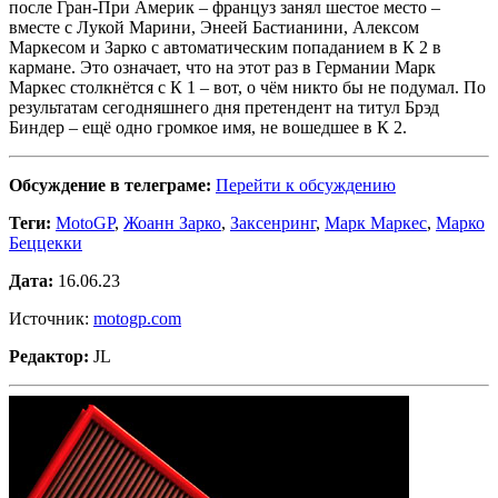
после Гран-При Америк – француз занял шестое место –
вместе с Лукой Марини, Энеей Бастианини, Алексом
Маркесом и Зарко с автоматическим попаданием в К 2 в
кармане. Это означает, что на этот раз в Германии Марк
Маркес столкнётся с К 1 – вот, о чём никто бы не подумал. По
результатам сегодняшнего дня претендент на титул Брэд
Биндер – ещё одно громкое имя, не вошедшее в К 2.
Обсуждение в телеграме:
Перейти к обсуждению
Теги:
MotoGP
,
Жоанн Зарко
,
Заксенринг
,
Марк Маркес
,
Марко
Беццекки
Дата:
16.06.23
Источник:
motogp.com
Редактор:
JL