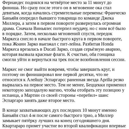
Фернандес поднялся на четвёртое место за 11 минут до
финиша. Но сразу после этого он в мгновение ока стал
девятым, когда начались стремительные перемены: Франческо
Баньяйя опередил бывшего товарища по команде Джека
Миллера, а затем в первом повороте развернулась огромная
драма. Сначала Виньялес потерпел неудачу, но с ним всё было
в порядке. Затем, несколько мгновений спустя, передок
Маркеса снесло в начале быстрого круга в первом повороте,
пока Жоанн Зарко выезжал с пит-лейна. Разбитая Honda
Маркеса врезалась в Ducati Зарко, создав серьёзную аварию,
которая вызвала красные флаги. К счастью, оба гонщика
смогли уйти и вернуться на трек после возобновления сессии.
Маркес не смог выйти вовремя, чтобы завершить круг, и
поэтому он финишировал вне первой десятки, что не
относится к Алейшу Эспаргаро: раненная звезда Aprilia резко
вырвалась на первое место. Тем не менее, Беццекки применил
некоторую запоздалую магию, чтобы отобрать эту позицию у
испанца, а Мартин со своей стороны «перебил» шанс
Эспаргаро занять даже второе место.
В конце захватывающих дух последних 10 минут именно
Баньяйя стал 4-м после самого быстрого трио, а Миллер
замыкает пятёрку лучших на конец сегодняшнего дня.
Квартараро примет участие во второй квалификации впервые