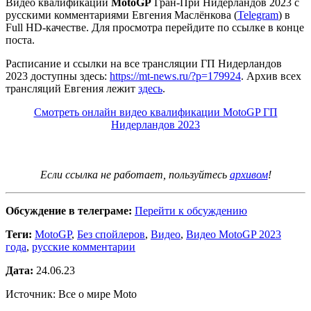
Видео квалификации
MotoGP
Гран-При Нидерландов 2023 с
русскими комментариями Евгения Маслёнкова (
Telegram
) в
Full HD-качестве. Для просмотра перейдите по ссылке в конце
поста.
Расписание и ссылки на все трансляции ГП Нидерландов
2023 доступны здесь:
https://mt-news.ru/?p=179924
. Архив всех
трансляций Евгения лежит
здесь
.
Смотреть онлайн видео квалификации MotoGP ГП
Нидерландов 2023
Если ссылка не работает, пользуйтесь
архивом
!
Обсуждение в телеграме:
Перейти к обсуждению
Теги:
MotoGP
,
Без спойлеров
,
Видео
,
Видео MotoGP 2023
года
,
русские комментарии
Дата:
24.06.23
Источник: Все о мире Moto