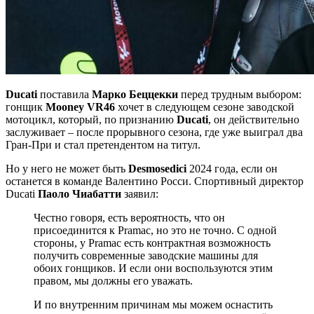
Ducati
поставила
Марко Беццекки
перед трудным выбором:
гонщик
Mooney VR46
хочет в следующем сезоне заводской
мотоцикл, который, по признанию
Ducati
, он действительно
заслуживает – после прорывного сезона, где уже выиграл два
Гран-При и стал претендентом на титул.
Но у него не может быть
Desmosedici
2024 года, если он
останется в команде Валентино Росси. Спортивный директор
Ducati
Паоло Чиабатти
заявил:
Честно говоря, есть вероятность, что он
присоединится к Pramac, но это не точно. С одной
стороны, у Pramac есть контрактная возможность
получить современные заводские машины для
обоих гонщиков. И если они воспользуются этим
правом, мы должны его уважать.
И по внутренним причинам мы можем оснастить