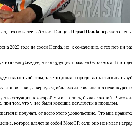
нал, что пожалеет об этом. Гонщик
Repsol Honda
пережил очень н
на 2023 года на своей Honda, но, к сожалению, с тех пор ни ра
 что я был убеждён, что в будущем пожалел бы об этом. В тот ден
буду сожалеть об этом, так что должен продолжать стискивать зу
ух этапов, а когда вернулся, обнаружил совершенно неконкурен
 что ситуация, в которой мы оказались, была сложной. Высокок
е, при том, что у нас были хорошие результаты в прошлом.
аться и получать от всего этого удовольствие. Что мне нравится
ление, которое влечет за собой MotoGP, если оно не имеет награ