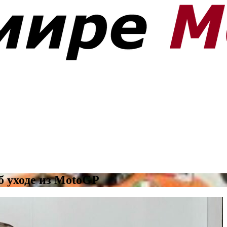
б уходе из MotoGP