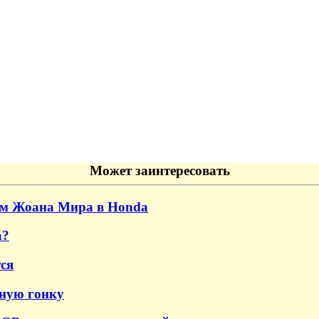
Может заинтересовать
ем Жоана Мира в Honda
a?
ся
чную гонку