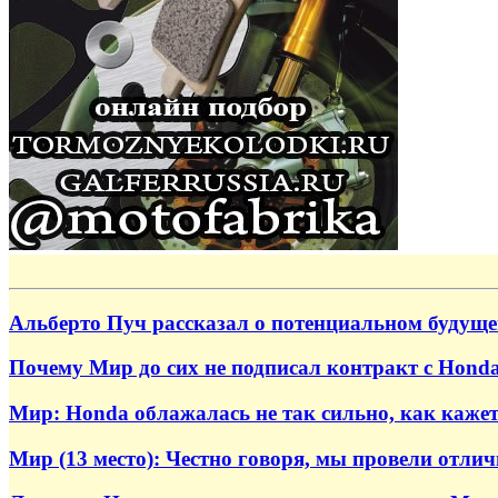
Альберто Пуч рассказал о потенциальном будущ
Почему Мир до сих не подписал контракт с Hond
Мир: Honda облажалась не так сильно, как кажет
Мир (13 место): Честно говоря, мы провели отли