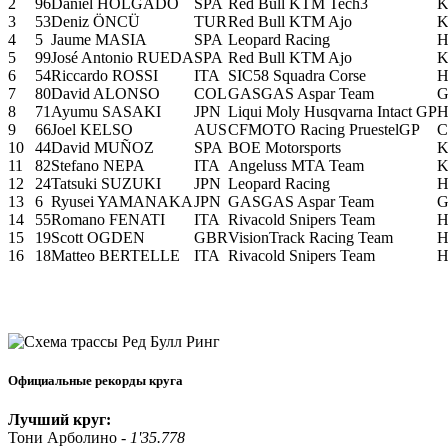
2
96
Daniel HOLGADO
SPA
Red Bull KTM Tech3
3
53
Deniz ÖNCÜ
TUR
Red Bull KTM Ajo
4
5
Jaume MASIA
SPA
Leopard Racing
5
99
José Antonio RUEDA
SPA
Red Bull KTM Ajo
6
54
Riccardo ROSSI
ITA
SIC58 Squadra Corse
7
80
David ALONSO
COL
GASGAS Aspar Team
G
8
71
Ayumu SASAKI
JPN
Liqui Moly Husqvarna Intact GP
9
66
Joel KELSO
AUS
CFMOTO Racing PruestelGP
10
44
David MUÑOZ
SPA
BOE Motorsports
11
82
Stefano NEPA
ITA
Angeluss MTA Team
12
24
Tatsuki SUZUKI
JPN
Leopard Racing
13
6
Ryusei YAMANAKA
JPN
GASGAS Aspar Team
G
14
55
Romano FENATI
ITA
Rivacold Snipers Team
15
19
Scott OGDEN
GBR
VisionTrack Racing Team
16
18
Matteo BERTELLE
ITA
Rivacold Snipers Team
Официальные рекорды круга
Лучший круг:
Тони Арболино -
1'35.778