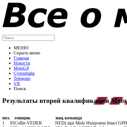
МЕНЮ
Скрыть меню
Главная
Новости
MotoGP
Супербайк
Telegram
VK
Поиск
Результаты второй квалификации Moto
поз.
гонщик
нац.
команда
1
95
Collin VEIJER
NED
Liqui Moly Husqvarna Intact GP