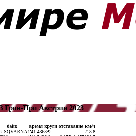
3 Гран-При Австрии 2023
байк
время
круги
отставание
км/ч
HUSQVARNA
1'41.486
8/9
218.8