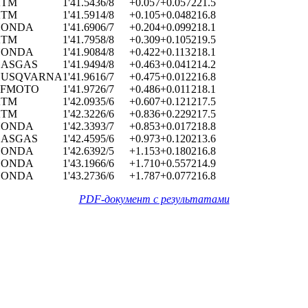
KTM
1'41.543
6/8
+0.057
+0.057
221.5
KTM
1'41.591
4/8
+0.105
+0.048
216.8
HONDA
1'41.690
6/7
+0.204
+0.099
218.1
KTM
1'41.795
8/8
+0.309
+0.105
219.5
HONDA
1'41.908
4/8
+0.422
+0.113
218.1
ASGAS
1'41.949
4/8
+0.463
+0.041
214.2
HUSQVARNA
1'41.961
6/7
+0.475
+0.012
216.8
CFMOTO
1'41.972
6/7
+0.486
+0.011
218.1
KTM
1'42.093
5/6
+0.607
+0.121
217.5
KTM
1'42.322
6/6
+0.836
+0.229
217.5
HONDA
1'42.339
3/7
+0.853
+0.017
218.8
ASGAS
1'42.459
5/6
+0.973
+0.120
213.6
HONDA
1'42.639
2/5
+1.153
+0.180
216.8
HONDA
1'43.196
6/6
+1.710
+0.557
214.9
HONDA
1'43.273
6/6
+1.787
+0.077
216.8
PDF-документ с результатами