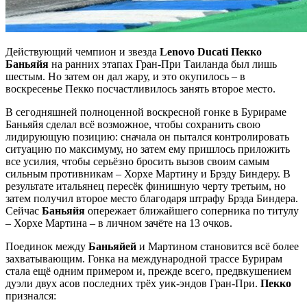
Действующий чемпион и звезда
Lenovo Ducati Пекко
Баньяйя
на ранних этапах Гран-При Таиланда был лишь
шестым. Но затем он дал жару, и это окупилось – в
воскресенье Пекко посчастливилось занять второе место.
В сегодняшней полноценной воскресной гонке в Бурираме
Баньяйя сделал всё возможное, чтобы сохранить свою
лидирующую позицию: сначала он пытался контролировать
ситуацию по максимуму, но затем ему пришлось приложить
все усилия, чтобы серьёзно бросить вызов своим самым
сильным противникам – Хорхе Мартину и Брэду Биндеру. В
результате итальянец пересёк финишную черту третьим, но
затем получил второе место благодаря штрафу Брэда Биндера.
Сейчас
Баньяйя
опережает ближайшего соперника по титулу
– Хорхе Мартина – в личном зачёте на 13 очков.
Поединок между
Баньяйей
и Мартином становится всё более
захватывающим. Гонка на международной трассе Бурирам
стала ещё одним примером и, прежде всего, предвкушением
дуэли двух асов последних трёх уик-эндов Гран-При.
Пекко
признался: