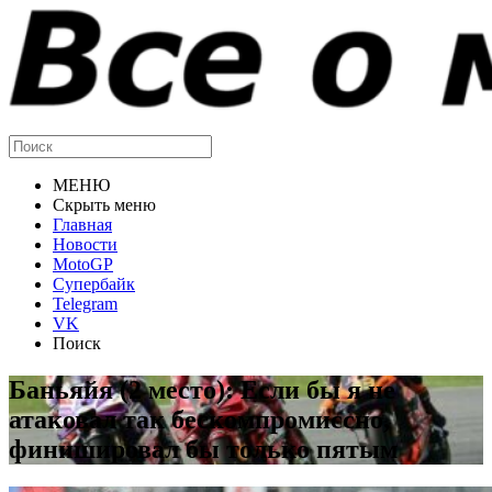
МЕНЮ
Скрыть меню
Главная
Новости
MotoGP
Супербайк
Telegram
VK
Поиск
Баньяйя (2 место): Если бы я не
атаковал так бескомпромиссно,
финишировал бы только пятым