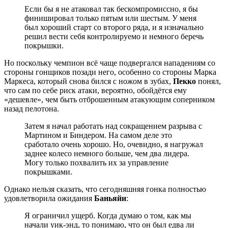
Если бы я не атаковал так бескомпромиссно, я бы
финишировал только пятым или шестым. У меня
был хороший старт со второго ряда, и я изначально
решил вести себя контролируемо и немного беречь
покрышки.
Но поскольку чемпион всё чаще подвергался нападениям со
стороны гонщиков позади него, особенно со стороны Марка
Маркеса, который снова бился с ножом в зубах,
Пекко
понял,
что сам по себе риск атаки, вероятно, обойдётся ему
«дешевле», чем быть отброшенным атакующим соперником
назад пелотона.
Затем я начал работать над сокращением разрыва с
Мартином и Биндером. На самом деле это
сработало очень хорошо. Но, очевидно, я нагружал
заднее колесо немного больше, чем два лидера.
Могу только похвалить их за управление
покрышками.
Однако нельзя сказать, что сегодняшняя гонка полностью
удовлетворила ожидания
Баньяйи
:
Я ограничил ущерб. Когда думаю о том, как мы
начали уик-энд, то понимаю, что он был едва ли