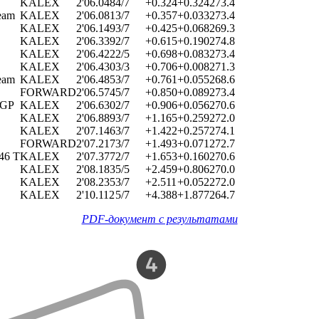
KALEX
2'06.048
4/7
+0.324
+0.324
273.4
eam
KALEX
2'06.081
3/7
+0.357
+0.033
273.4
KALEX
2'06.149
3/7
+0.425
+0.068
269.3
KALEX
2'06.339
2/7
+0.615
+0.190
274.8
KALEX
2'06.422
2/5
+0.698
+0.083
273.4
KALEX
2'06.430
3/3
+0.706
+0.008
271.3
eam
KALEX
2'06.485
3/7
+0.761
+0.055
268.6
FORWARD
2'06.574
5/7
+0.850
+0.089
273.4
 GP
KALEX
2'06.630
2/7
+0.906
+0.056
270.6
KALEX
2'06.889
3/7
+1.165
+0.259
272.0
KALEX
2'07.146
3/7
+1.422
+0.257
274.1
FORWARD
2'07.217
3/7
+1.493
+0.071
272.7
46 T
KALEX
2'07.377
2/7
+1.653
+0.160
270.6
KALEX
2'08.183
5/5
+2.459
+0.806
270.0
KALEX
2'08.235
3/7
+2.511
+0.052
272.0
KALEX
2'10.112
5/7
+4.388
+1.877
264.7
PDF-документ с результатами