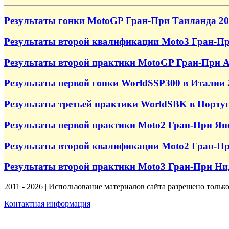
Результаты гонки MotoGP Гран-При Таиланда 20
Результаты второй квалификации Moto3 Гран-Пр
Результаты второй практики MotoGP Гран-При А
Результаты первой гонки WorldSSP300 в Италии 
Результаты третьей практики WorldSBK в Порту
Результаты первой практики Moto2 Гран-При Яп
Результаты второй квалификации Moto2 Гран-Пр
Результаты второй практики Moto3 Гран-При Ни
2011 - 2026 | Использование материалов сайта разрешено тольк
Контактная информация