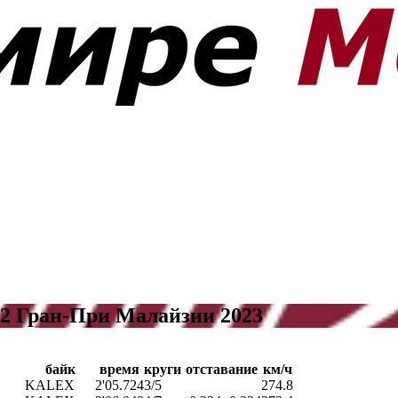
2 Гран-При Малайзии 2023
байк
время
круги
отставание
км/ч
KALEX
2'05.724
3/5
274.8