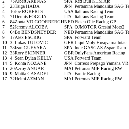
2
75
Albert ARENAS
SPA
Red Bull KTM Ajo
3
23
Taiga HADA
JPN
Pertamina Mandalika SAG T
4
16
Joe ROBERTS
USA
Italtrans Racing Team
5
71
Dennis FOGGIA
ITA
Italtrans Racing Team
6
84
Zonta VD GOORBERGH
NED
Fieten Olie Racing GP
7
52
Jeremy ALCOBA
SPA
QJMOTOR Gresini Moto2
8
64
Bo BENDSNEYDER
NED
Pertamina Mandalika SAG T
9
17
Alex ESCRIG
SPA
Forward Team
10
3
Lukas TULOVIC
GER
Liqui Moly Husqvarna Intact
11
28
Izan GUEVARA
SPA
Inde GASGAS Aspar Team
12
33
Rory SKINNER
GBR
OnlyFans American Racing
13
4
Sean Dylan KELLY
USA
Forward Team
14
5
Kohta NOZANE
JPN
Correos Prepago Yamaha VR
15
20
Azroy ANUAR
MAL
Petronas MIE Racing RW
16
9
Mattia CASADEI
ITA
Fantic Racing
17
32
Helmi AZMAN
MAL
Petronas MIE Racing RW