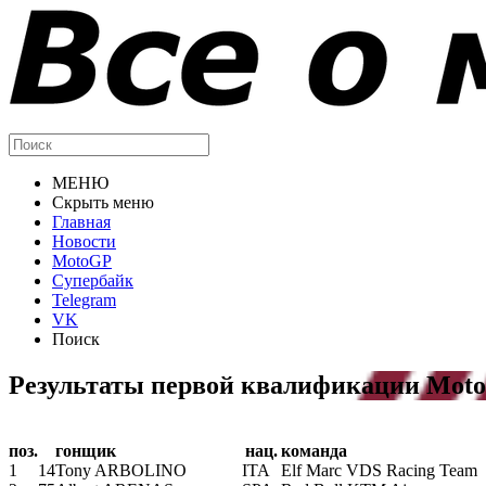
МЕНЮ
Скрыть меню
Главная
Новости
MotoGP
Супербайк
Telegram
VK
Поиск
Результаты первой квалификации Moto
поз.
гонщик
нац.
команда
1
14
Tony ARBOLINO
ITA
Elf Marc VDS Racing Team