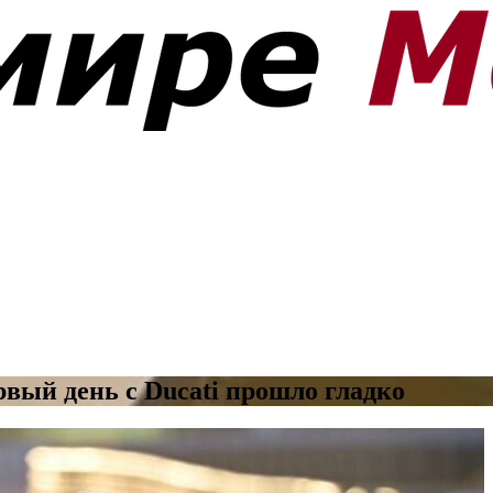
вый день с Ducati прошло гладко