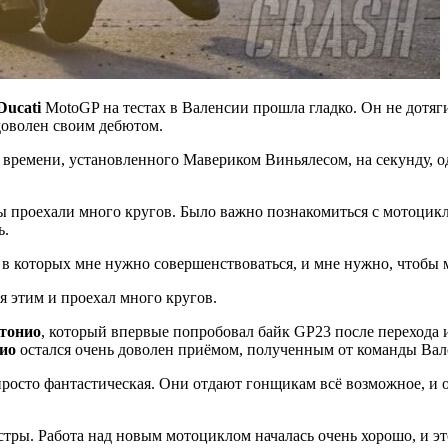
Ducati
MotoGP на тестах в Валенсии прошла гладко. Он не дотяг
я доволен своим дебютом.
ремени, установленного Мавериком Виньялесом, на секунду, од
 проехали много кругов. Было важно познакомиться с мотоцикло
ь.
и, в которых мне нужно совершенствоваться, и мне нужно, чтобы 
я этим и проехал много кругов.
тонио
, который впервые попробовал байк GP23 после перехода и
ио
остался очень доволен приёмом, полученным от команды Вал
а просто фантастическая. Они отдают гонщикам всё возможное, и 
стры. Работа над новым мотоциклом началась очень хорошо, и э