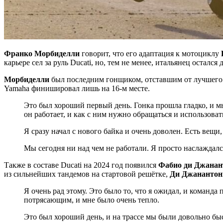
Франко Морбиделли
говорит, что его адаптация к мотоциклу
карьере сел за руль Ducati, но, тем не менее, итальянец осталс
Морбиделли
был последним гонщиком, отставшим от лучшего в
Yamaha финишировал лишь на 16-м месте.
Это был хороший первый день. Гонка прошла гладко, и мы
он работает, и как с ним нужно обращаться и использоват
Я сразу начал с нового байка и очень доволен. Есть вещ
Мы сегодня ни над чем не работали. Я просто наслаждалс
Также в составе Ducati на 2024 год появился
Фабио ди Джанан
из сильнейших тандемов на стартовой решётке,
Ди Джанантон
Я очень рад этому. Это было то, что я ожидал, и команд
потрясающим, и мне было очень тепло.
Это был хороший день, и на трассе мы были довольно бы