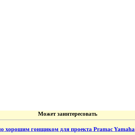
Может заинтересовать
ьно хорошим гонщиком для проекта Pramac Yamaha