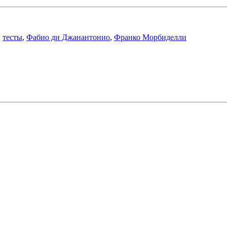
,
тесты
,
Фабио ди Джанантонио
,
Франко Морбиделли