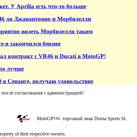
т. У Aprilia есть что-то больше
R46 ди Джанантонио и Морбиделли
приятно видеть Морбиделли таким
е и закончился бензин
ал контракт с VR46 и Ducati в MotoGP!
ало лучше
0 в Сепанге, получаю удовольствие
о после согласования с администрацией!
MotoGP
- торговый знак Dorna Sports SL
TM
roperty of their respective owners.