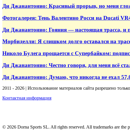
Ди Джанантонио: Красивый прорыв, но меня гложе
Фотогалерея: Тень Валентино Росси на Ducati V
Ди Джанантонио: Гояния — настоящая трасса, и 
Морбиделли: Я слишком долго оставался на трасс
Николо Булега прощается с Супербайком: подпис
Ди Джанантонио: Честно говоря, для меня всё ст
Ди Джанантонио: Думаю, что никогда не ехал 57,
2011 - 2026 | Использование материалов сайта разрешено тольк
Контактная информация
© 2026 Dorna Sports SL. All rights reserved. All trademarks are the p