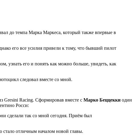
ивал до темпа Марка Маркеса, который также впервые в
нако его все усилия привели к тому, что бывший пилот
м, узнать его и понять как можно больше, увидеть, как
мотоцикл следовал вместе со мной.
з Gresini Racing. Сформировав вместе с
Марко Беццекки
один
ентино Росси:
они сделали так со мной сегодня. Приём был
то стало отличным началом новой главы.