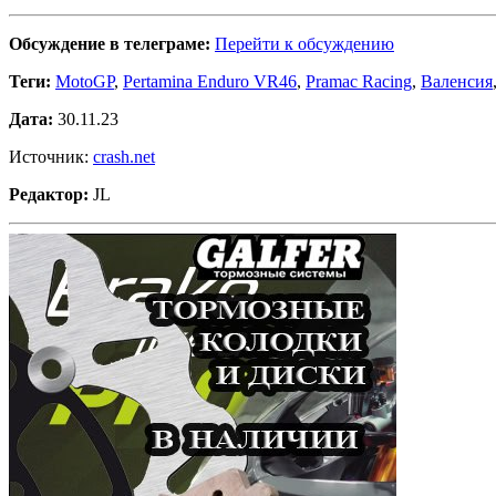
Обсуждение в телеграме:
Перейти к обсуждению
Теги:
MotoGP
,
Pertamina Enduro VR46
,
Pramac Racing
,
Валенсия
Дата:
30.11.23
Источник:
crash.net
Редактор:
JL