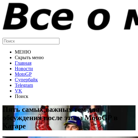
МЕНЮ
Скрыть меню
Главная
Новости
MotoGP
Супербайк
Telegram
VK
Поиск
Пять самых важных тем для
обсуждения после этапа MotoGP в
Катаре