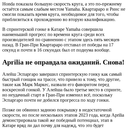
Honda показала большую скорость круга, а это по-прежнему
остаётся самым слабым местом Yamaha. Квартараро и Ринс не
смогли показать время круга, необходимое для того, чтобы
приблизиться к прохождению во вторую квалификацию.
В спринтерской гонке в Катаре Yamaha совершила
наименьший прогресс по времени круга среди всех
производителей по сравнению с этапом здесь пять месяцев
назад. В Гран-При Квартараро отставал от победы на 17
секунд и почти в 16 секундах был от подиума вообще.
Aprilia не оправдала ожиданий. Снова!
Алейш Эспаргаро завершил спринтерскую гонку как самый
быстрый гонщик на трассе, что привело к тому, что другие,
такие как Марк Маркес, назвали его фаворитом перед
воскресной гонкой. У Алейша было третье место в спринте,
но неудачный старт в Гран-При изменил всё, поскольку
Эспаргаро почти не добился прогресса по ходу гонки.
Позже он обвинил заднюю покрышку в недостаточной
скорости, но после нескольких этапов 2023 года, когда Aprilia
демонстрировала такой же победный потенциал, этап в
Катаре вряд ли дал почву для надежд, что это будет