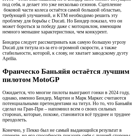
под себя, и делает это уже несколько сезонов. Сцепление
боковой части колеса остаётся самой большой областью,
требующей улучшений, и KTM необходимо решить эту
проблему для борьбы с Ducati. Но Биндер показал, что он
может бороться за победу даже с мотоциклом, имеющим
немного меньшие характеристики, чем конкурент.
Биндера следует рассматривать как самую большую угрозу
Ducati для титула из-за его огромной скорости, а также
стабильности, которой, к слову, не хватает заводскому дуэту
Aprilia.
Франческо Баньяйя остаётся лучшим
пилотом MotoGP
Ожидается, что многие пилоты выиграют гонки в 2024 году,
однако, именно Биндер, Мартин и Марк Маркес считаются
потенциальными претендентами на титул. Но то, что Баньяйя
сделал на Гран-При – напомнил всем о своих сильных
сторонах, которые, похоже, становится всё труднее и труднее
преодолеть.
Конечно, у Пекко был не самый выдающийся результат в
спринте, но его способность показать себя с лучшей стороны