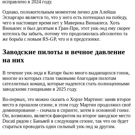
исправлено в 2024 году.
Однако, положительным моментом лично для Алейша
Эспаргаро является то, что у него есть потенциал на победу,
чего в настоящее время нет у Маверика Виньялеса. Хоть
Виньялес и был десятым в Гран-При, этот уик-энд ему скорее
хотелось бы забыть, потому что продолжилась абсолютно та
же борьба с новым RS-GP, что и в предсезонке.
Заводские пилоты и вечное давление
на них
В течение уик-энда в Катаре было много выдающихся гонок,
многие из которых стали таковыми благодаря пилотам
сателлитных команд, которые надеются стать полноценными
заводскими гонщиками в 2025 году.
Во-первых, это можно сказать о Хорхе Мартине: заняв второе
место в прошлом сезоне, в этом году Мартин продолжил своё
доминирование – сначала в спринте, затем в основной гонке.
Он, возможно, является фаворитом на второе заводское место
Ducati рядом с Баньяей в следующем сезоне, так что он будет
стараться проводить один сильный уик-энд за другим.