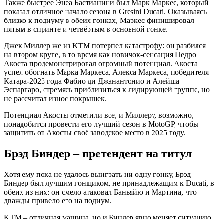
Также быстрее Энеа Бастианини был Марк Маркес, который
показал отличное начало сезона в Gresini Ducati. Оказываясь
близко к подиуму в обеих гонках, Маркес финишировал
пятым в спринте и четвёртым в основной гонке.
Джек Миллер же из KTM потерпел катастрофу: он разбился
на втором круге, в то время как новичок-сенсация Педро
Акоста продемонстрировал огромный потенциал. Акоста
успел обогнать Марка Маркеса, Алекса Маркеса, победителя
Катара-2023 года Фабио ди Джанантонио и Алейша
Эспаргаро, стремясь приблизиться к лидирующей группе, но
не рассчитал износ покрышек.
Потенциал Акосты отметили все, и Миллеру, возможно,
понадобится провести его лучший сезон в MotoGP, чтобы
защитить от Акосты своё заводское место в 2025 году.
Брэд Биндер – претендент на титул
Хотя ему пока не удалось выиграть ни одну гонку, Брэд
Биндер был лучшим гонщиком, не принадлежащим к Ducati, в
обеих из них: он смело атаковал Баньяйю и Мартина, что
дважды привело его на подиум.
KTM – отличная машина, но и Биндер явно меняет ситуацию