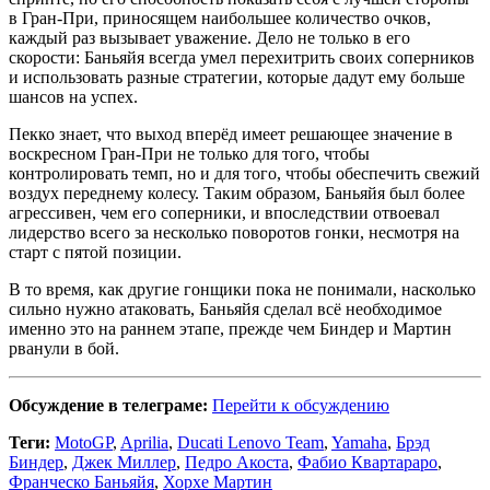
в Гран-При, приносящем наибольшее количество очков,
каждый раз вызывает уважение. Дело не только в его
скорости: Баньяйя всегда умел перехитрить своих соперников
и использовать разные стратегии, которые дадут ему больше
шансов на успех.
Пекко знает, что выход вперёд имеет решающее значение в
воскресном Гран-При не только для того, чтобы
контролировать темп, но и для того, чтобы обеспечить свежий
воздух переднему колесу. Таким образом, Баньяйя был более
агрессивен, чем его соперники, и впоследствии отвоевал
лидерство всего за несколько поворотов гонки, несмотря на
старт с пятой позиции.
В то время, как другие гонщики пока не понимали, насколько
сильно нужно атаковать, Баньяйя сделал всё необходимое
именно это на раннем этапе, прежде чем Биндер и Мартин
рванули в бой.
Обсуждение в телеграме:
Перейти к обсуждению
Теги:
MotoGP
,
Aprilia
,
Ducati Lenovo Team
,
Yamaha
,
Брэд
Биндер
,
Джек Миллер
,
Педро Акоста
,
Фабио Квартараро
,
Франческо Баньяйя
,
Хорхе Мартин