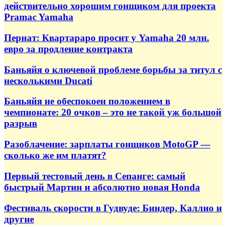
действительно хорошим гонщиком для проекта
Pramac Yamaha
Пернат: Квартараро просит у Yamaha 20 млн.
евро за продление контракта
Баньяйя о ключевой проблеме борьбы за титул с
несколькими Ducati
Баньяйя не обеспокоен положением в
чемпионате: 20 очков – это не такой уж большой
разрыв
Разоблачение: зарплаты гонщиков MotoGP —
сколько же им платят?
Первый тестовый день в Сепанге: самый
быстрый Мартин и абсолютно новая Honda
Фестиваль скорости в Гудвуде: Биндер, Каллио и
другие