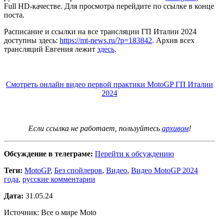
Full HD-качестве. Для просмотра перейдите по ссылке в конце
поста.
Расписание и ссылки на все трансляции ГП Италии 2024
доступны здесь:
https://mt-news.ru/?p=183842
. Архив всех
трансляций Евгения лежит
здесь
.
Смотреть онлайн видео первой практики MotoGP ГП Италии
2024
Если ссылка не работает, пользуйтесь
архивом
!
Обсуждение в телеграме:
Перейти к обсуждению
Теги:
MotoGP
,
Без спойлеров
,
Видео
,
Видео MotoGP 2024
года
,
русские комментарии
Дата:
31.05.24
Источник: Все о мире Moto