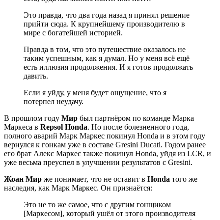
Это правда, что два года назад я принял решение
прийти сюда. К крупнейшему производителю в
мире с богатейшей историей.
Правда в том, что это путешествие оказалось не
таким успешным, как я думал. Но у меня всё ещё
есть иллюзия продолжения. И я готов продолжать
давить.
Если я уйду, у меня будет ощущение, что я
потерпел неудачу.
В прошлом году
Мир
был партнёром по команде Марка
Маркеса в
Repsol Honda
. Но после болезненного года,
полного аварий Марк Маркес покинул Honda и в этом году
вернулся к гонкам уже в составе Gresini Ducati. Годом ранее
его брат Алекс Маркес также покинул Honda, уйдя из LCR, и
уже весьма преуспел в улучшении результатов с Gresini.
Жоан
Мир
же понимает, что не оставит в
Honda
того же
наследия, как Марк Маркес. Он признаётся:
Это не то же самое, что с другим гонщиком
[Маркесом], который ушёл от этого производителя