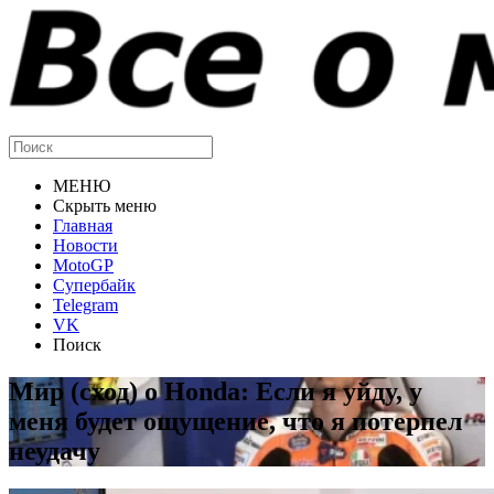
МЕНЮ
Скрыть меню
Главная
Новости
MotoGP
Супербайк
Telegram
VK
Поиск
Мир (сход) о Honda: Если я уйду, у
меня будет ощущение, что я потерпел
неудачу