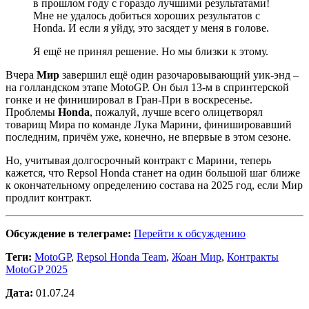
в прошлом году с гораздо лучшими результатами!
Мне не удалось добиться хороших результатов с
Honda. И если я уйду, это засядет у меня в голове.
Я ещё не принял решение. Но мы близки к этому.
Вчера
Мир
завершил ещё один разочаровывающий уик-энд –
на голландском этапе MotoGP. Он был 13-м в спринтерской
гонке и не финишировал в Гран-При в воскресенье.
Проблемы
Honda
, пожалуй, лучше всего олицетворял
товарищ Мира по команде Лука Марини, финишировавший
последним, причём уже, конечно, не впервые в этом сезоне.
Но, учитывая долгосрочный контракт с Марини, теперь
кажется, что Repsol Honda станет на один большой шаг ближе
к окончательному определению состава на 2025 год, если Мир
продлит контракт.
Обсуждение в телеграме:
Перейти к обсуждению
Теги:
MotoGP
,
Repsol Honda Team
,
Жоан Мир
,
Контракты
MotoGP 2025
Дата:
01.07.24