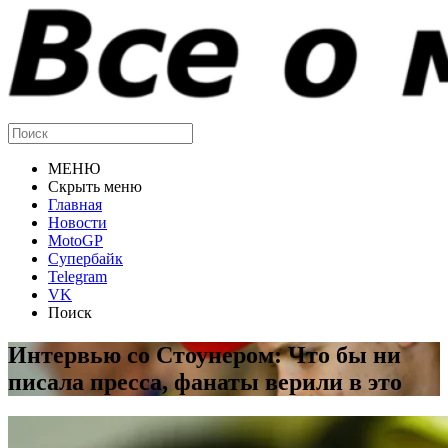
МЕНЮ
Скрыть меню
Главная
Новости
MotoGP
Супербайк
Telegram
VK
Поиск
Интервью со Стоунером: Что бы ни
писала пресса, фанаты верили в это