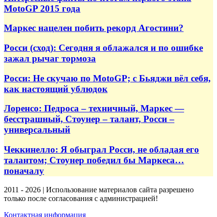
MotoGP 2015 года
Маркес нацелен побить рекорд Агостини?
Росси (сход): Сегодня я облажался и по ошибке
зажал рычаг тормоза
Росси: Не скучаю по MotoGP; с Бьяджи вёл себя,
как настоящий ублюдок
Лоренсо: Педроса – техничный, Маркес —
бесстрашный, Стоунер – талант, Росси –
универсальный
Чеккинелло: Я обыграл Росси, не обладая его
талантом; Стоунер победил бы Маркеса…
поначалу
2011 - 2026 | Использование материалов сайта разрешено
только после согласования с администрацией!
Контактная информация