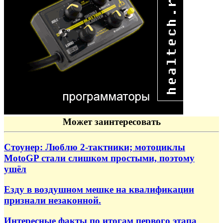
Может заинтересовать
Стоунер: Люблю 2-тактники; мотоциклы
MotoGP стали слишком простыми, поэтому
ушёл
Езду в воздушном мешке на квалификации
признали незаконной.
Интересные факты по итогам первого этапа