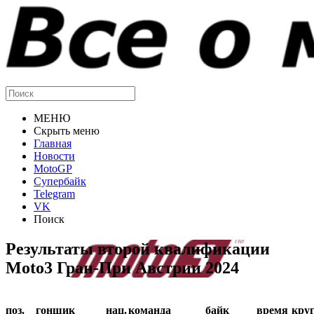
МЕНЮ
Скрыть меню
Главная
Новости
MotoGP
Супербайк
Telegram
VK
Поиск
Результаты второй квалификации
Moto3 Гран-При Австрии 2024
поз.
гонщик
нац.
команда
байк
время
кру