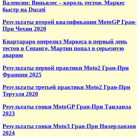
Валенсии: Виньялес – король тестов, Маркес
быстр на Ducati
Результаты второй квалификации MotoGP Гран-
При Чехии 2020
Квартараро опередил Маркеса в первый день
тестов в Сепанге, Мартин попал в серьезную
аварию
Результаты первой практики Moto2 Гран-При
Франции 2025
Результаты третьей практики Moto2 Гран-При
Теруэля 2020
Результаты гонки MotoGP Гран-При Таиланда
2023
Результаты гонки Moto3 Гран-При Нидерландов
2024