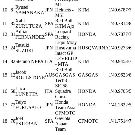
MT
Ryusei
10
6
JPN
Helmets -
KTM
1'40.678
7/7
YAMANAKA
MSI
Xabi
Red Bull
11
85
SPA
KTM
1'40.781
4/8
ZURUTUZA
KTM Ajo
Adrian
Leopard
12
31
SPA
HONDA
1'40.787
7/7
FERNANDEZ
Racing
Liqui Moly
Tatsuki
13
24
JPN
Husqvarna
HUSQVARNA
1'40.927
3/6
SUZUKI
Intact GP
LEVELUP
14
82
Stefano NEPA
ITA
KTM
1'40.945
3/7
- MTA
Red Bull
Jacob
15
12
AUS
GASGAS
GASGAS
1'40.962
3/8
ROULSTONE
Tech3
SIC58
Luca
16
58
ITA
Squadra
HONDA
1'40.970
5/5
LUNETTA
Corse
Taiyo
Honda
17
72
JPN
HONDA
1'41.282
2/5
FURUSATO
Team Asia
CFMOTO
Joel
Gaviota
18
78
SPA
CFMOTO
1'41.751
4/7
ESTEBAN
Aspar
Team