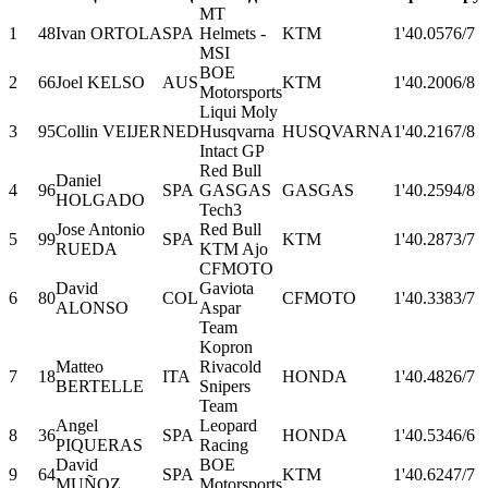
MT
1
48
Ivan ORTOLA
SPA
Helmets -
KTM
1'40.057
6/7
MSI
BOE
2
66
Joel KELSO
AUS
KTM
1'40.200
6/8
Motorsports
Liqui Moly
3
95
Collin VEIJER
NED
Husqvarna
HUSQVARNA
1'40.216
7/8
Intact GP
Red Bull
Daniel
4
96
SPA
GASGAS
GASGAS
1'40.259
4/8
HOLGADO
Tech3
Jose Antonio
Red Bull
5
99
SPA
KTM
1'40.287
3/7
RUEDA
KTM Ajo
CFMOTO
David
Gaviota
6
80
COL
CFMOTO
1'40.338
3/7
ALONSO
Aspar
Team
Kopron
Matteo
Rivacold
7
18
ITA
HONDA
1'40.482
6/7
BERTELLE
Snipers
Team
Angel
Leopard
8
36
SPA
HONDA
1'40.534
6/6
PIQUERAS
Racing
David
BOE
9
64
SPA
KTM
1'40.624
7/7
MUÑOZ
Motorsports