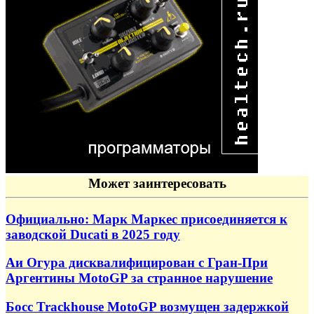
Может заинтересовать
Официально: Марк Маркес присоединяется к
заводской Ducati в 2025 году
Аи Огура дисквалифицирован с Гран-При
Аргентины MotoGP за странное нарушение
Босс Trackhouse MotoGP возмущен задержкой