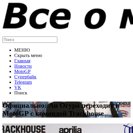
МЕНЮ
Скрыть меню
Главная
Новости
MotoGP
Супербайк
Telegram
VK
Поиск
Официально: Аи Огура переходит в
MotoGP с командой Trackhouse