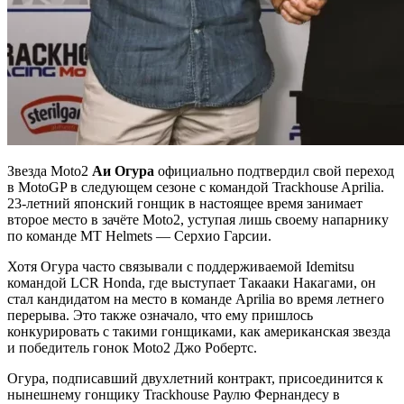
Звезда Moto2
Аи Огура
официально подтвердил свой переход
в MotoGP в следующем сезоне с командой Trackhouse Aprilia.
23-летний японский гонщик в настоящее время занимает
второе место в зачёте Moto2, уступая лишь своему напарнику
по команде MT Helmets — Серхио Гарсии.
Хотя Огура часто связывали с поддерживаемой Idemitsu
командой LCR Honda, где выступает Такааки Накагами, он
стал кандидатом на место в команде Aprilia во время летнего
перерыва. Это также означало, что ему пришлось
конкурировать с такими гонщиками, как американская звезда
и победитель гонок Moto2 Джо Робертс.
Огура, подписавший двухлетний контракт, присоединится к
нынешнему гонщику Trackhouse Раулю Фернандесу в