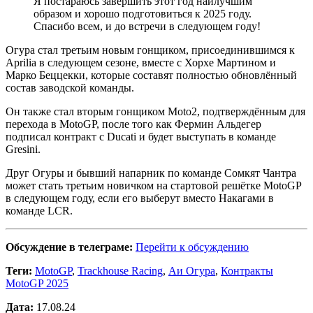
Я постараюсь завершить этот год наилучшим
образом и хорошо подготовиться к 2025 году.
Спасибо всем, и до встречи в следующем году!
Огура стал третьим новым гонщиком, присоединившимся к
Aprilia в следующем сезоне, вместе с Хорхе Мартином и
Марко Беццекки, которые составят полностью обновлённый
состав заводской команды.
Он также стал вторым гонщиком Moto2, подтверждённым для
перехода в MotoGP, после того как Фермин Альдегер
подписал контракт с Ducati и будет выступать в команде
Gresini.
Друг Огуры и бывший напарник по команде Сомкят Чантра
может стать третьим новичком на стартовой решётке MotoGP
в следующем году, если его выберут вместо Накагами в
команде LCR.
Обсуждение в телеграме:
Перейти к обсуждению
Теги:
MotoGP
,
Trackhouse Racing
,
Аи Огура
,
Контракты
MotoGP 2025
Дата:
17.08.24