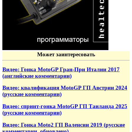
Может заинтересовать
Видео: Гонка MotoGP Гран-При Италии 2017
(английские комментарии)
Видео: квалификация MotoGP ГП Австрии 2024
(русские комментарии)
Видео: спринт-гонка MotoGP ГП Таиланда 2025
(русские комментарии)
Видео: Гонка Moto2 ГП Валенсии 2019 (русские
комментарии, обновлено)