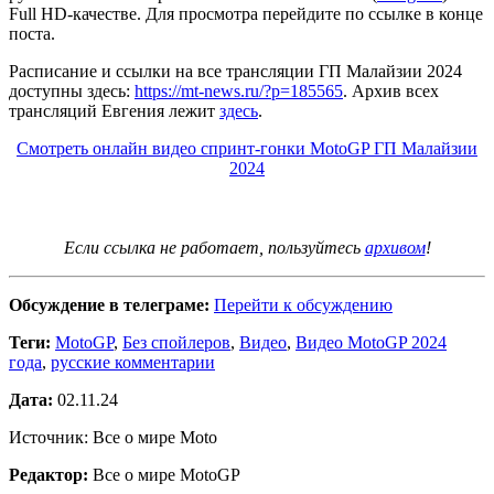
Full HD-качестве. Для просмотра перейдите по ссылке в конце
поста.
Расписание и ссылки на все трансляции ГП Малайзии 2024
доступны здесь:
https://mt-news.ru/?p=185565
. Архив всех
трансляций Евгения лежит
здесь
.
Смотреть онлайн видео спринт-гонки MotoGP ГП Малайзии
2024
Если ссылка не работает, пользуйтесь
архивом
!
Обсуждение в телеграме:
Перейти к обсуждению
Теги:
MotoGP
,
Без спойлеров
,
Видео
,
Видео MotoGP 2024
года
,
русские комментарии
Дата:
02.11.24
Источник: Все о мире Moto
Редактор:
Все о мире MotoGP