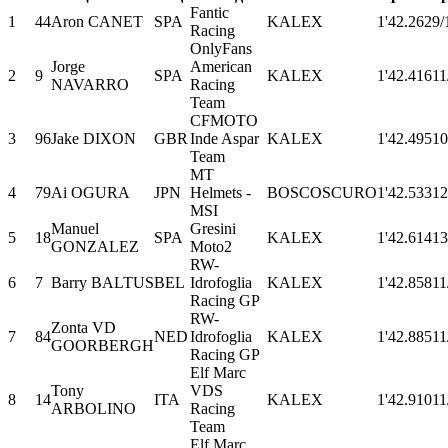
Fantic
1
44
Aron CANET
SPA
KALEX
1'42.262
9/
Racing
OnlyFans
Jorge
American
2
9
SPA
KALEX
1'42.416
11
NAVARRO
Racing
Team
CFMOTO
3
96
Jake DIXON
GBR
Inde Aspar
KALEX
1'42.495
10
Team
MT
4
79
Ai OGURA
JPN
Helmets -
BOSCOSCURO
1'42.533
12
MSI
Manuel
Gresini
5
18
SPA
KALEX
1'42.614
13
GONZALEZ
Moto2
RW-
6
7
Barry BALTUS
BEL
Idrofoglia
KALEX
1'42.858
11
Racing GP
RW-
Zonta VD
7
84
NED
Idrofoglia
KALEX
1'42.885
11
GOORBERGH
Racing GP
Elf Marc
Tony
VDS
8
14
ITA
KALEX
1'42.910
11
ARBOLINO
Racing
Team
Elf Marc