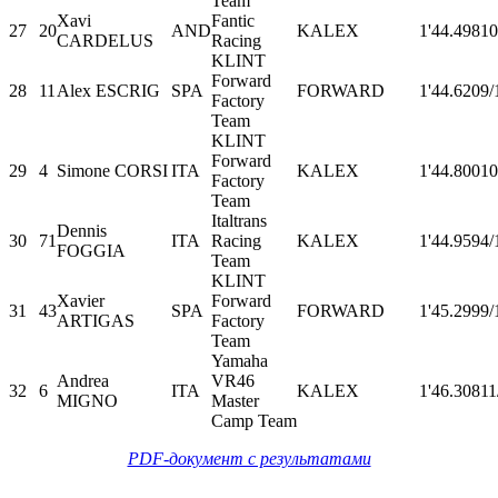
Team
Xavi
Fantic
27
20
AND
KALEX
1'44.498
10
CARDELUS
Racing
KLINT
Forward
28
11
Alex ESCRIG
SPA
FORWARD
1'44.620
9/
Factory
Team
KLINT
Forward
29
4
Simone CORSI
ITA
KALEX
1'44.800
10
Factory
Team
Italtrans
Dennis
30
71
ITA
Racing
KALEX
1'44.959
4/
FOGGIA
Team
KLINT
Xavier
Forward
31
43
SPA
FORWARD
1'45.299
9/
ARTIGAS
Factory
Team
Yamaha
Andrea
VR46
32
6
ITA
KALEX
1'46.308
11
MIGNO
Master
Camp Team
PDF-документ с результатами