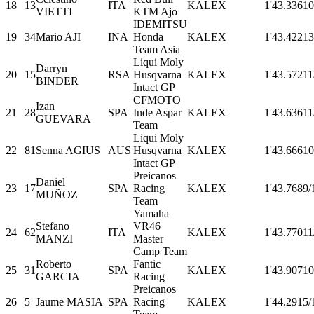
18
13
ITA
KALEX
1'43.336
10
VIETTI
KTM Ajo
IDEMITSU
19
34
Mario AJI
INA
Honda
KALEX
1'43.422
13
Team Asia
Liqui Moly
Darryn
20
15
RSA
Husqvarna
KALEX
1'43.572
11
BINDER
Intact GP
CFMOTO
Izan
21
28
SPA
Inde Aspar
KALEX
1'43.636
11
GUEVARA
Team
Liqui Moly
22
81
Senna AGIUS
AUS
Husqvarna
KALEX
1'43.666
10
Intact GP
Preicanos
Daniel
23
17
SPA
Racing
KALEX
1'43.768
9/
MUÑOZ
Team
Yamaha
Stefano
VR46
24
62
ITA
KALEX
1'43.770
11
MANZI
Master
Camp Team
Roberto
Fantic
25
31
SPA
KALEX
1'43.907
10
GARCIA
Racing
Preicanos
26
5
Jaume MASIA
SPA
Racing
KALEX
1'44.291
5/