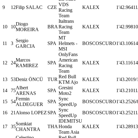
VDS
9
12
Filip SALAC
CZE
KALEX
1'42.964
11
Racing
Team
Italtrans
Diogo
10
10
BRA
Racing
KALEX
1'42.998
10
MOREIRA
Team
MT
Sergio
11
3
SPA
Helmets -
BOSCOSCURO
1'43.106
14
GARCIA
MSI
OnlyFans
Marcos
American
12
24
SPA
KALEX
1'43.116
14
RAMIREZ
Racing
Team
Red Bull
13
53
Deniz ÖNCÜ
TUR
KALEX
1'43.201
9/
KTM Ajo
Albert
Gresini
14
75
SPA
KALEX
1'43.210
11
ARENAS
Moto2
Fermin
Sync
15
54
SPA
BOSCOSCURO
1'43.252
6/
ALDEGUER
SpeedUp
Sync
16
21
Alonso LOPEZ
SPA
BOSCOSCURO
1'43.252
11
SpeedUp
IDEMITSU
Somkiat
17
35
THA
Honda
KALEX
1'43.289
13
CHANTRA
Team Asia
Celestino
Red Bull