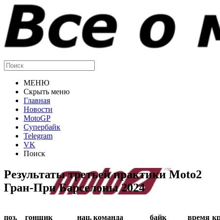
МЕНЮ
Скрыть меню
Главная
Новости
MotoGP
Супербайк
Telegram
VK
Поиск
Результаты третьей практики Moto2
Гран-При Барселоны 2024
поз.
гонщик
нац.
команда
байк
время
к