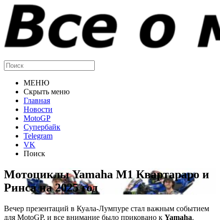
МЕНЮ
Скрыть меню
Главная
Новости
MotoGP
Супербайк
Telegram
VK
Поиск
Мотоциклы Yamaha M1 Квартараро и
Ринса на 2025 год
Вечер презентаций в Куала-Лумпуре стал важным событием
для MotoGP, и все внимание было приковано к
Yamaha
.