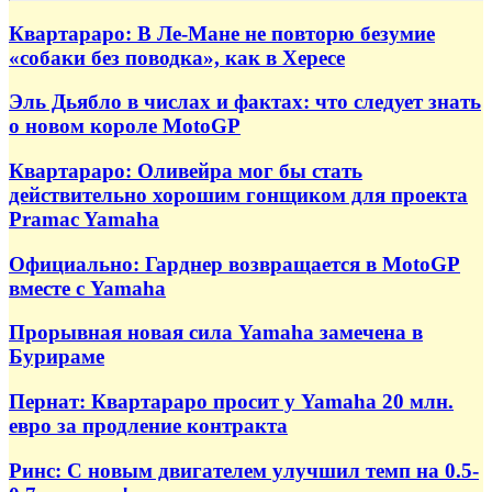
Квартараро: В Ле-Мане не повторю безумие
«собаки без поводка», как в Хересе
Эль Дьябло в числах и фактах: что следует знать
о новом короле MotoGP
Квартараро: Оливейра мог бы стать
действительно хорошим гонщиком для проекта
Pramac Yamaha
Официально: Гарднер возвращается в MotoGP
вместе с Yamaha
Прорывная новая сила Yamaha замечена в
Бурираме
Пернат: Квартараро просит у Yamaha 20 млн.
евро за продление контракта
Ринс: С новым двигателем улучшил темп на 0.5-