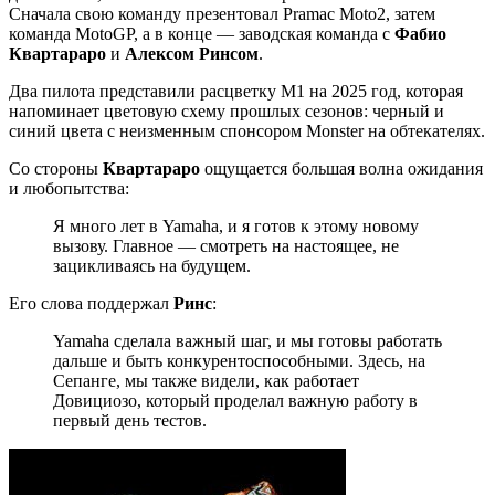
Сначала свою команду презентовал Pramac Moto2, затем
команда MotoGP, а в конце — заводская команда с
Фабио
Квартараро
и
Алексом Ринсом
.
Два пилота представили расцветку M1 на 2025 год, которая
напоминает цветовую схему прошлых сезонов: черный и
синий цвета с неизменным спонсором Monster на обтекателях.
Со стороны
Квартараро
ощущается большая волна ожидания
и любопытства:
Я много лет в Yamaha, и я готов к этому новому
вызову. Главное — смотреть на настоящее, не
зацикливаясь на будущем.
Его слова поддержал
Ринс
:
Yamaha сделала важный шаг, и мы готовы работать
дальше и быть конкурентоспособными. Здесь, на
Сепанге, мы также видели, как работает
Довициозо, который проделал важную работу в
первый день тестов.