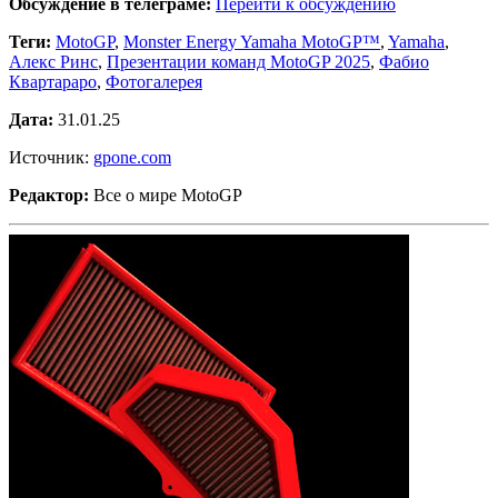
Обсуждение в телеграме:
Перейти к обсуждению
Теги:
MotoGP
,
Monster Energy Yamaha MotoGP™
,
Yamaha
,
Алекс Ринс
,
Презентации команд MotoGP 2025
,
Фабио
Квартараро
,
Фотогалерея
Дата:
31.01.25
Источник:
gpone.com
Редактор:
Все о мире MotoGP