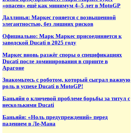
«опасен» ещё как минимум 4–5 лет в MotoGP
Даллинья: Маркес гоняется с возвышенной
элегантностью, без лишних рисков
Официально: Марк Маркес присоединяется к
заводской Ducati в 2025 году
Маркес вновь разжёг споры о спецификациях
Ducati после доминирования в спринте в
Арагоне
Знакомьтесь с роботом, который сыграл важную
роль в успехе Ducati в MotoGP!
Баньяйя о ключевой проблеме борьбы за титул с
несколькими Ducati
Баньяйя: «Ноль предупреждений» перед
падением в Ле-Мана