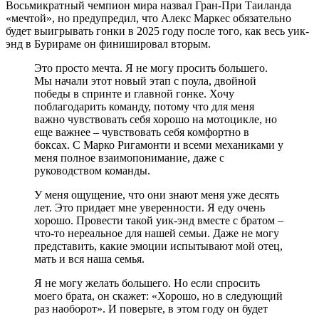
Восьмикратный чемпион мира назвал Гран-При Таиланда
«мечтой», но предупредил, что Алекс Маркес обязательно
будет выигрывать гонки в 2025 году после того, как весь уик-
энд в Бурираме он финишировал вторым.
Это просто мечта. Я не могу просить большего.
Мы начали этот новый этап с поула, двойной
победы в спринте и главной гонке. Хочу
поблагодарить команду, потому что для меня
важно чувствовать себя хорошо на мотоцикле, но
еще важнее – чувствовать себя комфортно в
боксах. С Марко Ригамонти и всеми механиками у
меня полное взаимопонимание, даже с
руководством команды.
У меня ощущение, что они знают меня уже десять
лет. Это придает мне уверенности. Я еду очень
хорошо. Провести такой уик-энд вместе с братом –
что-то нереальное для нашей семьи. Даже не могу
представить, какие эмоции испытывают мой отец,
мать и вся наша семья.
Я не могу желать большего. Но если спросить
моего брата, он скажет: «Хорошо, но в следующий
раз наоборот». И поверьте, в этом году он будет