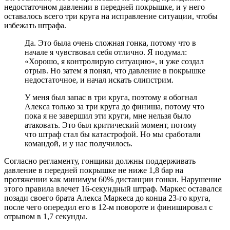
недостаточном давлении в передней покрышке, и у него
оставалось всего три круга на исправление ситуации, чтобы
избежать штрафа.
Да. Это была очень сложная гонка, потому что в
начале я чувствовал себя отлично. Я подумал:
«Хорошо, я контролирую ситуацию», и уже создал
отрыв. Но затем я понял, что давление в покрышке
недостаточное, и начал искать слипстрим.
У меня был запас в три круга, поэтому я обогнал
Алекса только за три круга до финиша, потому что
пока я не завершил эти круги, мне нельзя было
атаковать. Это был критический момент, потому
что штраф стал бы катастрофой. Но мы сработали
командой, и у нас получилось.
Согласно регламенту, гонщики должны поддерживать
давление в передней покрышке не ниже 1,8 бар на
протяжении как минимум 60% дистанции гонки. Нарушение
этого правила влечет 16-секундный штраф. Маркес оставался
позади своего брата Алекса Маркеса до конца 23-го круга,
после чего опередил его в 12-м повороте и финишировал с
отрывом в 1,7 секунды.