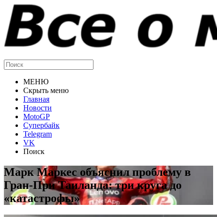
МЕНЮ
Скрыть меню
Главная
Новости
MotoGP
Супербайк
Telegram
VK
Поиск
Марк Маркес объяснил проблему в
Гран-При Таиланда: три круга до
«катастрофы»