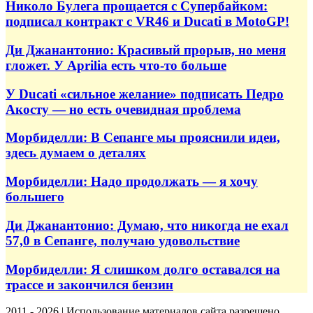
Николо Булега прощается с Супербайком:
подписал контракт с VR46 и Ducati в MotoGP!
Ди Джанантонио: Красивый прорыв, но меня
гложет. У Aprilia есть что-то больше
У Ducati «сильное желание» подписать Педро
Акосту — но есть очевидная проблема
Морбиделли: В Сепанге мы прояснили идеи,
здесь думаем о деталях
Морбиделли: Надо продолжать — я хочу
большего
Ди Джанантонио: Думаю, что никогда не ехал
57,0 в Сепанге, получаю удовольствие
Морбиделли: Я слишком долго оставался на
трассе и закончился бензин
2011 - 2026 | Использование материалов сайта разрешено