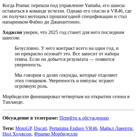
Когда Pramac перешла под управление Yamaha, его шансы
оставаться в команде исчезли. Однако его спасли в VR46, где
он получил мотоцикл прошлогодней спецификации и стал
напарником Фабио ди Джанантонио.
Ходжсон
уверен, что 2025 год станет для него последним
шансом:
Безусловно. У него контракт всего на один год, и
он прекрасно осознаёт это. Все зависит от набора
темпа. Если он добьется результата — появится
уверенность.
Мы говорим о долях секунды, которые отделяют
этих гонщиков. Уверенность и импульс играют
огромную роль.
Морбиделли финишировал четвертым на открытии сезона в
Таиланде.
Обсуждение в телеграме:
Перейти к обсуждению
Теги:
MotoGP
,
Ducati
,
Pertamina Enduro VR46
,
Майкл Лаверти
,
Нил Ходжсон
,
Франко Морбиделли