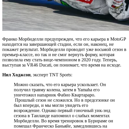
Франко Морбиделли предупрежден, что его карьера в MotoGP
находится на завершающей стадии, если он, наконец, не
покажет результат. Морбиделли проводит уже восьмой сезон в
премьер-классе, но так и не смог вернуть форму, которая
позволила ему стать вице-чемпионом в 2020 году. Теперь,
выступая за VR46 Ducati, он понимает, что время на исходе.
Нил Ходжсон
, эксперт TNT Sports:
Можно сказать, что его карьера ускользает. Он
получил травму колена, затем в Yamaha его
уничтожил напарник Фабио Квартараро.
Прошлый сезон не сложился. Но в предсезонке он
был впереди, и мы могли увидеть его
возрождение. Однако первый гоночный уик-энд
сезона в Таиланде напомнил о слабых моментах
Морбиделли. Во время тренировок в Бурираме он
помешал Франческо Баньяйе, замедлившись на