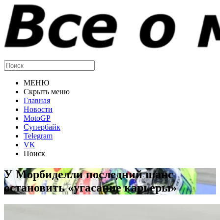
МЕНЮ
Скрыть меню
Главная
Новости
MotoGP
Супербайк
Telegram
VK
Поиск
У Морбиделли последний шанс
остановить «угасание карьеры»