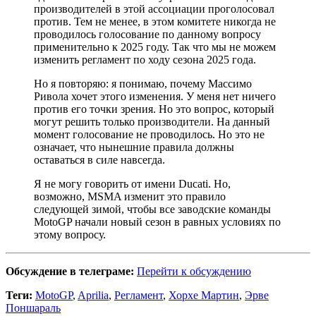
производителей в этой ассоциации проголосовал
против. Тем не менее, в этом комитете никогда не
проводилось голосование по данному вопросу
применительно к 2025 году. Так что мы не можем
изменить регламент по ходу сезона 2025 года.
Но я повторяю: я понимаю, почему Массимо
Ривола хочет этого изменения. У меня нет ничего
против его точки зрения. Но это вопрос, который
могут решить только производители. На данный
момент голосование не проводилось. Но это не
означает, что нынешние правила должны
оставаться в силе навсегда.
Я не могу говорить от имени Ducati. Но,
возможно, MSMA изменит это правило
следующей зимой, чтобы все заводские команды
MotoGP начали новый сезон в равных условиях по
этому вопросу.
Обсуждение в телеграме:
Перейти к обсуждению
Теги:
MotoGP
,
Aprilia
,
Регламент
,
Хорхе Мартин
,
Эрве
Поншараль