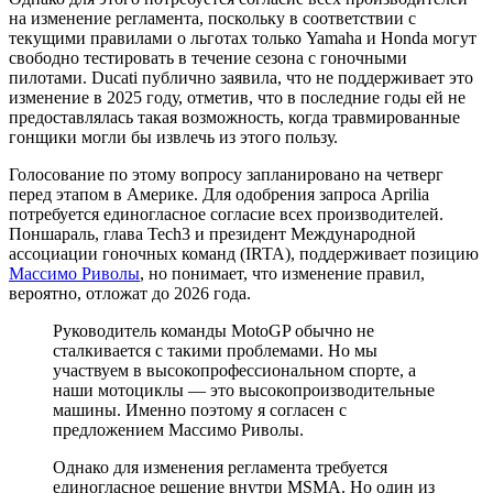
на изменение регламента, поскольку в соответствии с
текущими правилами о льготах только Yamaha и Honda могут
свободно тестировать в течение сезона с гоночными
пилотами. Ducati публично заявила, что не поддерживает это
изменение в 2025 году, отметив, что в последние годы ей не
предоставлялась такая возможность, когда травмированные
гонщики могли бы извлечь из этого пользу.
Голосование по этому вопросу запланировано на четверг
перед этапом в Америке. Для одобрения запроса Aprilia
потребуется единогласное согласие всех производителей.
Поншараль, глава Tech3 и президент Международной
ассоциации гоночных команд (IRTA), поддерживает позицию
Массимо Риволы
, но понимает, что изменение правил,
вероятно, отложат до 2026 года.
Руководитель команды MotoGP обычно не
сталкивается с такими проблемами. Но мы
участвуем в высокопрофессиональном спорте, а
наши мотоциклы — это высокопроизводительные
машины. Именно поэтому я согласен с
предложением Массимо Риволы.
Однако для изменения регламента требуется
единогласное решение внутри MSMA. Но один из