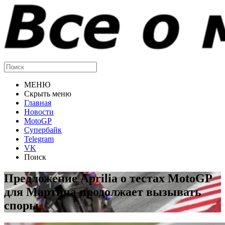
МЕНЮ
Скрыть меню
Главная
Новости
MotoGP
Супербайк
Telegram
VK
Поиск
Предложение Aprilia о тестах MotoGP
для Мартина продолжает вызывать
споры