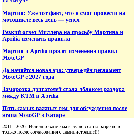
на титул?
Мартин: Уже тот факт, что я смог провести на
мотоцикле весь день — успех
Резкий ответ Миллера на просьбу Мартина и
Aprilia изменить правила
Мартин и Aprilia просят изменения правил
MotoGP
Да начнётся новая эра: утверждён регламент
MotoGP с 2027 года
Заморозка двигателей стала яблоком раздора
между KTM и Aprilia
Пять самых важных тем для обсуждения после
этапа MotoGP в Катаре
2011 - 2026 | Использование материалов сайта разрешено
только после согласования с администрацией!