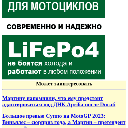
Может заинтересовать
Мартину напомнили, что ему предстоит
адаптироваться под ДНК Aprilia после Ducati
Большое превью Суппо на MotoGP 2023:
Виньялес – сюрприз года, а Мартин – претендент