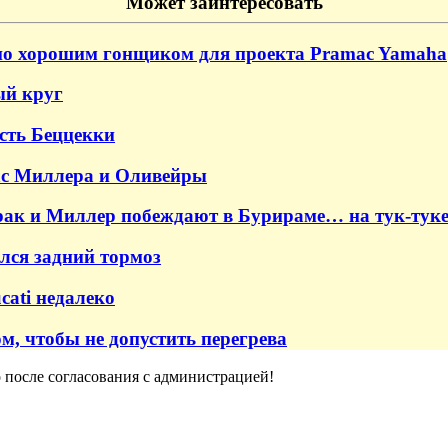
Может заинтересовать
ьно хорошим гонщиком для проекта Pramac Yamaha
ый круг
ость Беццекки
ac Миллера и Оливейры
ак и Миллер побеждают в Бурираме… на тук-туке
лся задний тормоз
cati недалеко
м, чтобы не допустить перегрева
о после согласования с администрацией!