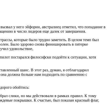
вызвал у него эйфории, австралиец отметил, что попадание в
ащению в число лидеров еще далек от завершения.
 трассы, которые было трудно заметить. В целом темп был
оволен. Было здорово снова финишировать в пятерке
лучил удовольствие,
 пилот постарался философски подойти к ситуации, хотя
ставленный шанс. В этот раз, думаю, я отблагодарил
о она должна больше нам подходить по сравнению с
дорого обойтись:
ыбрал слики, но мы действовали в рамках правил. К тому
дождевые покрышки. К счастью, был показан красный флаг,