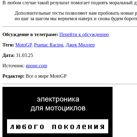
В любом случае такой результат помогает поднять моральный д
Дополнительные тесты позволяют нам пробовать новые реш
но шаг за шагом мы вернемся наверх и снова будем боротьс
Обсуждение в телеграме:
Перейти к обсуждению
Теги:
MotoGP
,
Pramac Racing
,
Джек Миллер
Дата:
31.03.25
Источник:
gpone.com
Редактор:
Все о мире MotoGP