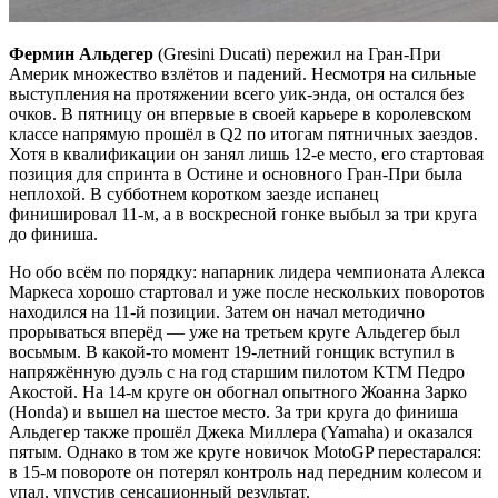
Фермин Альдегер
(Gresini Ducati) пережил на Гран-При
Америк множество взлётов и падений. Несмотря на сильные
выступления на протяжении всего уик-энда, он остался без
очков. В пятницу он впервые в своей карьере в королевском
классе напрямую прошёл в Q2 по итогам пятничных заездов.
Хотя в квалификации он занял лишь 12-е место, его стартовая
позиция для спринта в Остине и основного Гран-При была
неплохой. В субботнем коротком заезде испанец
финишировал 11-м, а в воскресной гонке выбыл за три круга
до финиша.
Но обо всём по порядку: напарник лидера чемпионата Алекса
Маркеса хорошо стартовал и уже после нескольких поворотов
находился на 11-й позиции. Затем он начал методично
прорываться вперёд — уже на третьем круге Альдегер был
восьмым. В какой-то момент 19-летний гонщик вступил в
напряжённую дуэль с на год старшим пилотом KTM Педро
Акостой. На 14-м круге он обогнал опытного Жоанна Зарко
(Honda) и вышел на шестое место. За три круга до финиша
Альдегер также прошёл Джека Миллера (Yamaha) и оказался
пятым. Однако в том же круге новичок MotoGP перестарался:
в 15-м повороте он потерял контроль над передним колесом и
упал, упустив сенсационный результат.