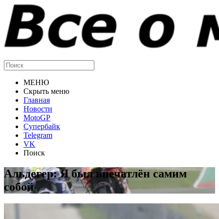
МЕНЮ
Скрыть меню
Главная
Новости
MotoGP
Супербайк
Telegram
VK
Поиск
Альдегер: Я был впечатлён самим
собой