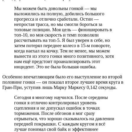
Мы можем быть довольны гонкой — мы
выложились на полную, добились большого
прогресса и отлично сработали. Остин —
непростая трасса, но мы смогли бороться за
топовые позиции. Моя цель — финишировать в
топ-10, но моя скорость и темп позволяли
рассчитывать на топ-5. Я был уверен в себе, но
затем потерял переднее колесо в 15-м повороте,
когда наехал на кочку. Тем не менее, мы можем
вынести из этого гонки много позитивного, хотя
нам ещё предстоит проанализировать этот
инцидент. Это не была большая ошибка.
Особенно впечатляющим было его выступление во второй
половине гонки — он показал второе лучшее время круга в
Гран-При, уступив лишь Марку Маркесу 0,142 секунды.
Сегодня я многому научился. После середины
гонки я отлично контролировал уровень
сцепления и не допускал ошибок в точках
торможения. После обгонов я мог сразу
отрываться, что хорошо сказывалось на давлении
передней покрышки. С каждым кругом я всё
лучше понимал свой байк и эффективнее