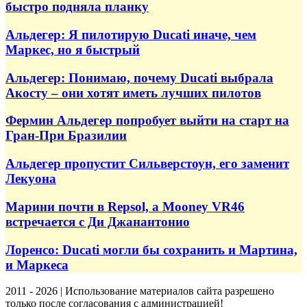
быстро подняла планку
Альдегер: Я пилотирую Ducati иначе, чем
Маркес, но я быстрый
Альдегер: Понимаю, почему Ducati выбрала
Акосту – они хотят иметь лучших пилотов
Фермин Альдегер попробует выйти на старт на
Гран-При Бразилии
Альдегер пропустит Сильверстоун, его заменит
Лекуона
Марини почти в Repsol, а Mooney VR46
встречается с Ди Джанантонио
Лоренсо: Ducati могли бы сохранить и Мартина,
и Маркеса
2011 - 2026 | Использование материалов сайта разрешено
только после согласования с администрацией!