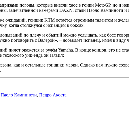
апризами погоды, которые внесли хаос в гонки MotoGP, но и н
ены, запечатлённой камерами DAZN, стали Паоло Кампиноти и
ниже ожиданий, гонщик KTM остаётся огромным талантом и жела
ку, когда столкнулся с испанцем в боксах.
лопываний по плечу и объятий можно услышать, как босс говорит
нужно поговорить с Валерой», – добавляет испанец, имея в виду
тний пилот окажется за рулём Yamaha. В конце концов, это не с
 техасского уик-энда он заявил:
сезона, как и остальные гонщики марки. Однако нам нужно сохр
.
,
Паоло Кампиноти
,
Педро Акоста