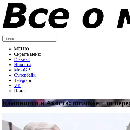
МЕНЮ
Скрыть меню
Главная
Новости
MotoGP
Супербайк
Telegram
VK
Поиск
Кампиноти и Акоста: возможен ли пере