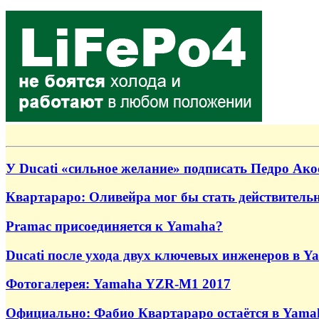
У Ducati «сильное желание» подписать Педро Ако
Квартараро: Оливейра мог бы стать действител
Pramac присоединяется к Yamaha?
Ducati после ухода двух ключевых инженеров в Y
Фотогалерея: Yamaha YZR-M1 2017
Официально: Фабио Квартараро остаётся в Yama