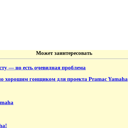
Может заинтересовать
сту — но есть очевидная проблема
ьно хорошим гонщиком для проекта Pramac Yamaha
amaha
ha!