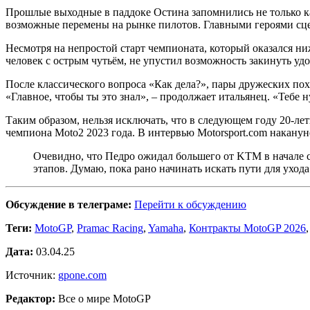
Прошлые выходные в паддоке Остина запомнились не только к
возможные перемены на рынке пилотов. Главными героями сц
Несмотря на непростой старт чемпионата, который оказался 
человек с острым чутьём, не упустил возможность закинуть удоч
После классического вопроса «Как дела?», пары дружеских пох
«Главное, чтобы ты это знал», – продолжает итальянец. «Тебе 
Таким образом, нельзя исключать, что в следующем году 20-ле
чемпиона Moto2 2023 года. В интервью Motorsport.com накануне
Очевидно, что Педро ожидал большего от KTM в начале 
этапов. Думаю, пока рано начинать искать пути для ухода
Обсуждение в телеграме:
Перейти к обсуждению
Теги:
MotoGP
,
Pramac Racing
,
Yamaha
,
Контракты MotoGP 2026
Дата:
03.04.25
Источник:
gpone.com
Редактор:
Все о мире MotoGP