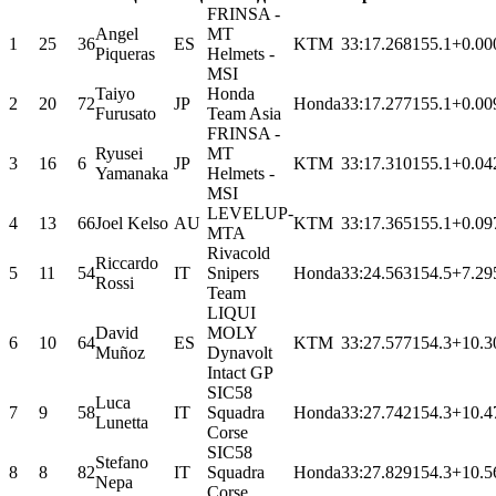
FRINSA -
Angel
MT
1
25
36
ES
KTM
33:17.268
155.1
+0.00
Piqueras
Helmets -
MSI
Taiyo
Honda
2
20
72
JP
Honda
33:17.277
155.1
+0.00
Furusato
Team Asia
FRINSA -
Ryusei
MT
3
16
6
JP
KTM
33:17.310
155.1
+0.04
Yamanaka
Helmets -
MSI
LEVELUP-
4
13
66
Joel Kelso
AU
KTM
33:17.365
155.1
+0.09
MTA
Rivacold
Riccardo
5
11
54
IT
Snipers
Honda
33:24.563
154.5
+7.29
Rossi
Team
LIQUI
David
MOLY
6
10
64
ES
KTM
33:27.577
154.3
+10.3
Muñoz
Dynavolt
Intact GP
SIC58
Luca
7
9
58
IT
Squadra
Honda
33:27.742
154.3
+10.4
Lunetta
Corse
SIC58
Stefano
8
8
82
IT
Squadra
Honda
33:27.829
154.3
+10.5
Nepa
Corse