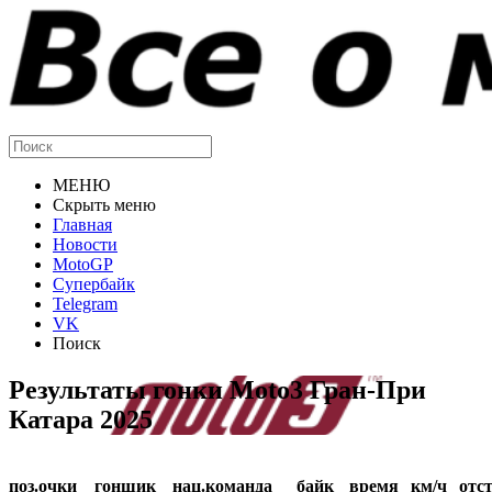
МЕНЮ
Скрыть меню
Главная
Новости
MotoGP
Супербайк
Telegram
VK
Поиск
Результаты гонки Moto3 Гран-При
Катара 2025
поз.
очки
гонщик
нац.
команда
байк
время
км/ч
отст