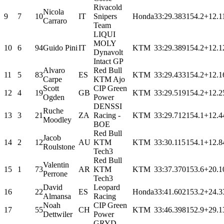
Rivacold
Nicola
9
7
10
IT
Snipers
Honda
33:29.383
154.2
+12.1
Carraro
Team
LIQUI
MOLY
10
6
94
Guido Pini
IT
KTM
33:29.389
154.2
+12.1
Dynavolt
Intact GP
Alvaro
Red Bull
11
5
83
ES
KTM
33:29.433
154.2
+12.1
Carpe
KTM Ajo
Scott
CIP Green
12
4
19
GB
KTM
33:29.519
154.2
+12.2
Ogden
Power
DENSSI
Ruche
13
3
21
ZA
Racing -
KTM
33:29.712
154.1
+12.4
Moodley
BOE
Red Bull
Jacob
14
2
12
AU
KTM
KTM
33:30.115
154.1
+12.8
Roulstone
Tech3
Red Bull
Valentin
15
1
73
AR
KTM
KTM
33:37.370
153.6
+20.1
Perrone
Tech3
David
Leopard
16
22
ES
Honda
33:41.602
153.2
+24.3
Almansa
Racing
Noah
CIP Green
17
55
CH
KTM
33:46.398
152.9
+29.1
Dettwiler
Power
GRYD -