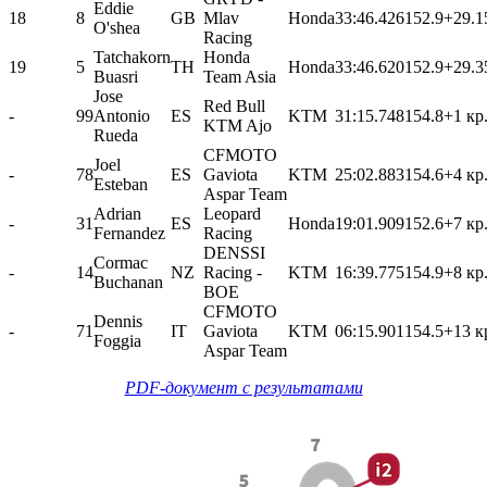
Eddie
18
8
GB
Mlav
Honda
33:46.426
152.9
+29.1
O'shea
Racing
Tatchakorn
Honda
19
5
TH
Honda
33:46.620
152.9
+29.3
Buasri
Team Asia
Jose
Red Bull
-
99
Antonio
ES
KTM
31:15.748
154.8
+1 кр
KTM Ajo
Rueda
CFMOTO
Joel
-
78
ES
Gaviota
KTM
25:02.883
154.6
+4 кр
Esteban
Aspar Team
Adrian
Leopard
-
31
ES
Honda
19:01.909
152.6
+7 кр
Fernandez
Racing
DENSSI
Cormac
-
14
NZ
Racing -
KTM
16:39.775
154.9
+8 кр
Buchanan
BOE
CFMOTO
Dennis
-
71
IT
Gaviota
KTM
06:15.901
154.5
+13 к
Foggia
Aspar Team
PDF-документ с результатами