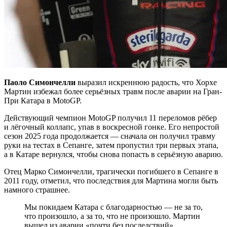
Паоло Симончелли
выразил искреннюю радость, что Хорхе
Мартин избежал более серьёзных травм после аварии на Гран-
При Катара в MotoGP.
Действующий чемпион MotoGP получил 11 переломов рёбер
и лёгочный коллапс, упав в воскресной гонке. Его непростой
сезон 2025 года продолжается — сначала он получил травму
руки на тестах в Сепанге, затем пропустил три первых этапа,
а в Катаре вернулся, чтобы снова попасть в серьёзную аварию.
Отец Марко Симончелли, трагически погибшего в Сепанге в
2011 году, отметил, что последствия для Мартина могли быть
намного страшнее.
Мы покидаем Катара с благодарностью — не за то,
что произошло, а за то, что не произошло. Мартин
вышел из аварии «почти без последствий»,