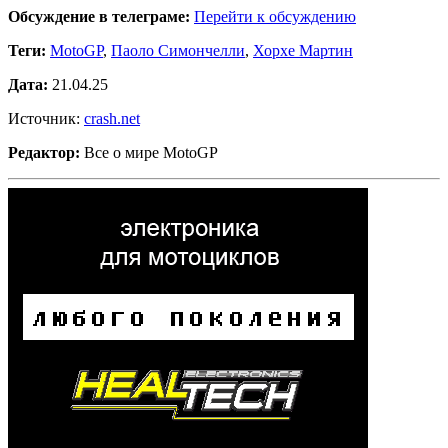
Обсуждение в телеграме:
Перейти к обсуждению
Теги:
MotoGP
,
Паоло Симончелли
,
Хорхе Мартин
Дата:
21.04.25
Источник:
crash.net
Редактор:
Все о мире MotoGP