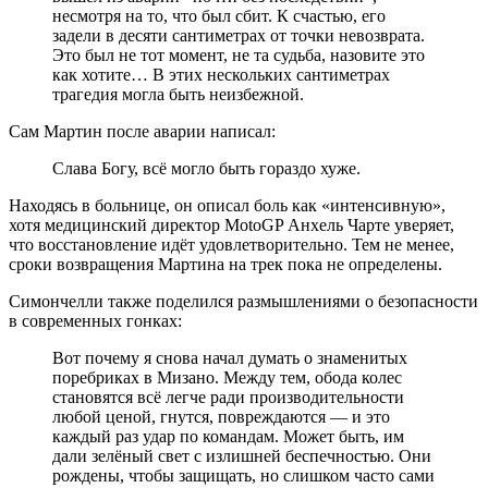
несмотря на то, что был сбит. К счастью, его
задели в десяти сантиметрах от точки невозврата.
Это был не тот момент, не та судьба, назовите это
как хотите… В этих нескольких сантиметрах
трагедия могла быть неизбежной.
Сам Мартин после аварии написал:
Слава Богу, всё могло быть гораздо хуже.
Находясь в больнице, он описал боль как «интенсивную»,
хотя медицинский директор MotoGP Анхель Чарте уверяет,
что восстановление идёт удовлетворительно. Тем не менее,
сроки возвращения Мартина на трек пока не определены.
Симончелли также поделился размышлениями о безопасности
в современных гонках:
Вот почему я снова начал думать о знаменитых
поребриках в Мизано. Между тем, обода колес
становятся всё легче ради производительности
любой ценой, гнутся, повреждаются — и это
каждый раз удар по командам. Может быть, им
дали зелёный свет с излишней беспечностью. Они
рождены, чтобы защищать, но слишком часто сами