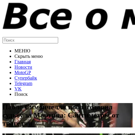
МЕНЮ
Скрыть меню
Главная
Новости
MotoGP
Супербайк
Telegram
VK
Поиск
Паоло Симончелли поблагодарил
судьбу за Мартина: Сантиметры от
трагедии