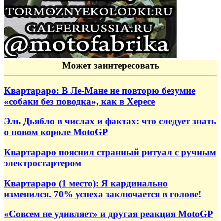
Может заинтересовать
Квартараро: В Ле-Мане не повторю безумие
«собаки без поводка», как в Хересе
Эль Дьябло в числах и фактах: что следует знать
о новом короле MotoGP
Квартараро пояснил странный ритуал с ручным
электростартером
Квартараро (1 место): Я кардинально
изменился. 70% успеха заключается в голове!
«Совсем не удивляет» и другая реакция MotoGP