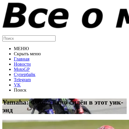
МЕНЮ
Скрыть меню
Главная
Новости
MotoGP
Супербайк
Telegram
VK
Поиск
Yamaha: Фабио явно силён в этот уик-
энд