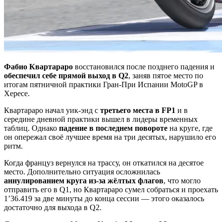
Фабио Квартараро
восстановился после позднего падения и
обеспечил себе прямой выход в Q2
, заняв пятое место по
итогам пятничной практики Гран-При Испании MotoGP в
Хересе.
Квартараро начал уик-энд с
третьего места в FP1
и в
середине дневной практики вышел в лидеры временных
таблиц. Однако
падение в последнем повороте
на круге, где
он опережал своё лучшее время на три десятых, нарушило его
ритм.
Когда француз вернулся на трассу, он откатился на десятое
место. Дополнительно ситуация осложнилась
аннулированием круга из-за жёлтых флагов
, что могло
отправить его в Q1, но Квартараро сумел собраться и проехать
1’36.419 за две минуты до конца сессии — этого оказалось
достаточно для выхода в Q2.