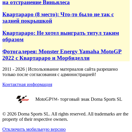
на отстранение Виньялеса
Квартараро (8 место): Что-то было не так с
задней покрышкой
Квартараро: Не хотел выиграть титул таким
образом
Фотогалерея: Monster Energy Yamaha MotoGP
2022 с Квартараро и Морбиделли
2011 - 2026 | Использование материалов сайта разрешено
только после согласования с администрацией!
Контактная информация
MotoGP
- торговый знак Dorna Sports SL
TM
© 2026 Dorna Sports SL. All rights reserved. All trademarks are the
property of their respective owners.
Отключить мобильную версию