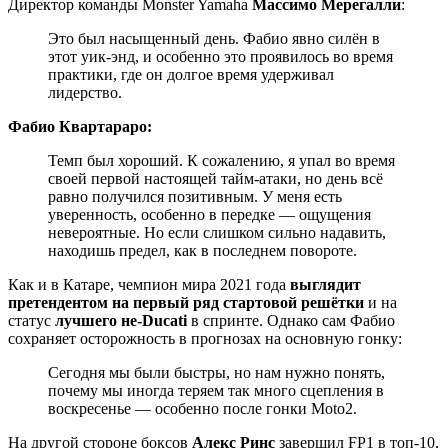
Директор команды Monster Yamaha
Массимо Мерегалли
:
Это был насыщенный день. Фабио явно силён в
этот уик-энд, и особенно это проявилось во время
практики, где он долгое время удерживал
лидерство.
Фабио Квартараро:
Темп был хороший. К сожалению, я упал во время
своей первой настоящей тайм-атаки, но день всё
равно получился позитивным. У меня есть
уверенность, особенно в передке — ощущения
невероятные. Но если слишком сильно надавить,
находишь предел, как в последнем повороте.
Как и в Катаре, чемпион мира 2021 года
выглядит
претендентом на первый ряд стартовой решётки
и на
статус
лучшего не-Ducati
в спринте. Однако сам Фабио
сохраняет осторожность в прогнозах на основную гонку:
Сегодня мы были быстры, но нам нужно понять,
почему мы иногда теряем так много сцепления в
воскресенье — особенно после гонки Moto2.
На другой стороне боксов
Алекс Ринс
завершил FP1 в топ-10,