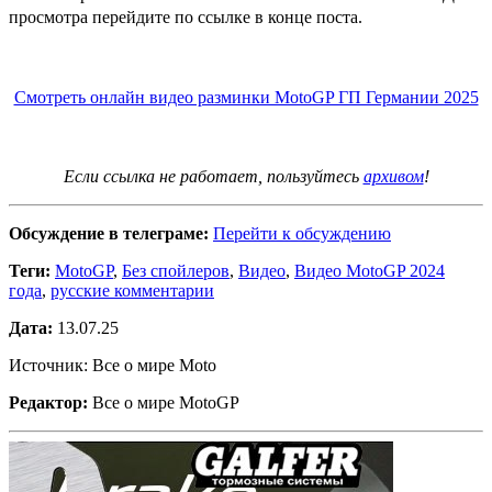
просмотра перейдите по ссылке в конце поста.
Смотреть онлайн видео разминки MotoGP ГП Германии 2025
Если ссылка не работает, пользуйтесь
архивом
!
Обсуждение в телеграме:
Перейти к обсуждению
Теги:
MotoGP
,
Без спойлеров
,
Видео
,
Видео MotoGP 2024
года
,
русские комментарии
Дата:
13.07.25
Источник: Все о мире Moto
Редактор:
Все о мире MotoGP