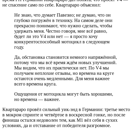
не спасение само по себе. Квартараро объяснил:
Не знаю, что думает Павезиo; не думаю, что он
глубоко погружён в технику. На самом деле они
прекрасно понимают, что нужно сделать, чтобы
удержать меня. Честно говоря, мне всё равно,
будет ли это V4 или нет — я просто хочу
конкурентоспособный мотоцикл в следующем
году.
Да, обстановка становится немного напряжённой,
потому что мы всё время ждём новых улучшений.
Мы видим, что их практически нет. По V4 мы
получаем неплохие отзывы, но времена на круге
остаются очень медленными. Для меня важнее
всего времена круга.
Ощущения от мотоцикла могут быть хорошими,
но времена — важнее.
Квартараро провёл сильный уик-энд в Германии: третье место
в мокром спринте и четвёртое в воскресной гонке, но после
финиша остался недоволен тем, как M1 вёл себя в сухих
условиях, да и отставание от победителя разгромное.