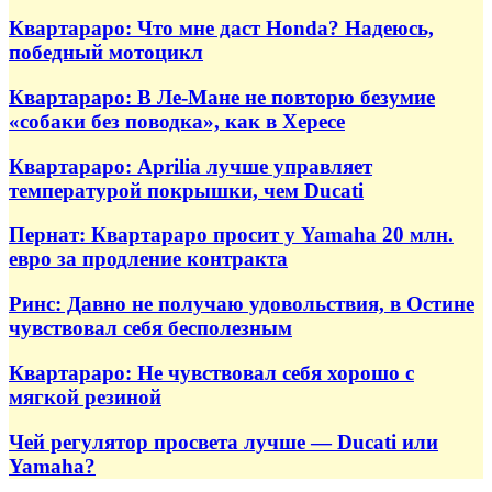
Квартараро: Что мне даст Honda? Надеюсь,
победный мотоцикл
Квартараро: В Ле-Мане не повторю безумие
«собаки без поводка», как в Хересе
Квартараро: Aprilia лучше управляет
температурой покрышки, чем Ducati
Пернат: Квартараро просит у Yamaha 20 млн.
евро за продление контракта
Ринс: Давно не получаю удовольствия, в Остине
чувствовал себя бесполезным
Квартараро: Не чувствовал себя хорошо с
мягкой резиной
Чей регулятор просвета лучше — Ducati или
Yamaha?