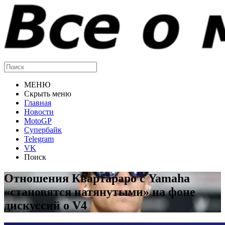
МЕНЮ
Скрыть меню
Главная
Новости
MotoGP
Супербайк
Telegram
VK
Поиск
Отношения Квартараро с Yamaha
«становятся натянутыми» на фоне
дискуссий о V4