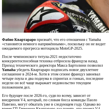
Фабио Квартараро
признаёт, что его отношения с Yamaha
«становятся немного напряжёнными», поскольку он не видит
ожидаемого прогресса мотоцикла MotoGP-2025.
После чемпионского титула-2021 недостаточно
конкурентоспособная техника отбросила француза назад.
Приход технического директора Макса Бартолини позволил
Yamaha
убедить Квартараро подписать новое двухлетнее
соглашение в 2024-м. Хотя в этом сезоне француз завоевал
четыре поула и два подиума в спринтах и гонках, последние
недели он всё чаще выражает недовольство текущим
положением дел.
Его будущее после 2026-го, судя по всему, зависит от
внедрения V4, который, по словам босса команды Паоло
Павезиo, могут обкатать уже в следующем году. Однако во
время ГП Германии Квартараро дал понять, что проект V4 —