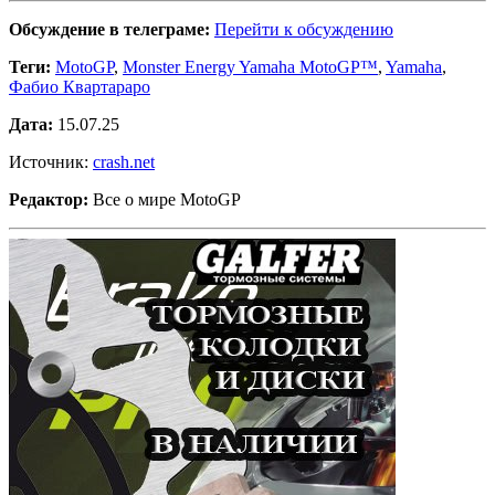
Обсуждение в телеграме:
Перейти к обсуждению
Теги:
MotoGP
,
Monster Energy Yamaha MotoGP™
,
Yamaha
,
Фабио Квартараро
Дата:
15.07.25
Источник:
crash.net
Редактор:
Все о мире MotoGP