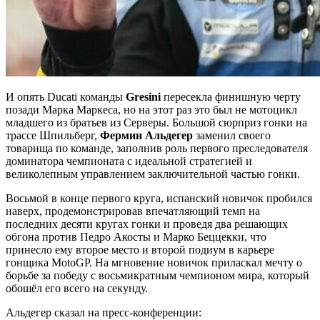
И опять Ducati команды
Gresini
пересекла финишную черту
позади Марка Маркеса, но на этот раз это был не мотоцикл
младшего из братьев из Серверы. Большой сюрприз гонки на
трассе Шпильберг,
Фермин Альдегер
заменил своего
товарища по команде, заполнив роль первого преследователя
доминатора чемпионата с идеальной стратегией и
великолепным управлением заключительной частью гонки.
Восьмой в конце первого круга, испанский новичок пробился
наверх, продемонстрировав впечатляющий темп на
последних десяти кругах гонки и проведя два решающих
обгона против Педро Акосты и Марко Беццекки, что
принесло ему второе место и второй подиум в карьере
гонщика MotoGP. На мгновение новичок приласкал мечту о
борьбе за победу с восьмикратным чемпионом мира, который
обошёл его всего на секунду.
Альдегер сказал на пресс-конференции: