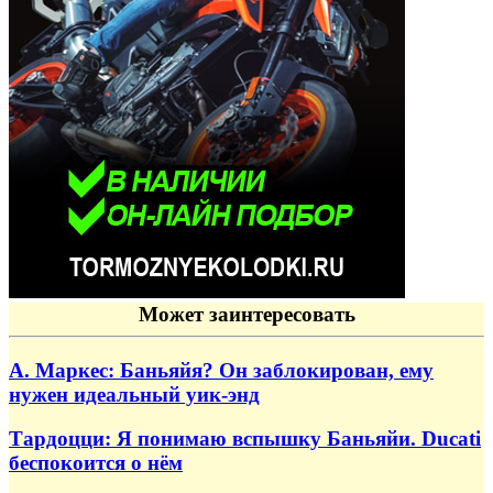
Может заинтересовать
А. Маркес: Баньяйя? Он заблокирован, ему
нужен идеальный уик-энд
Тардоцци: Я понимаю вспышку Баньяйи. Ducati
беспокоится о нём