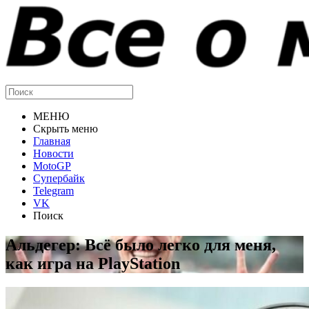
МЕНЮ
Скрыть меню
Главная
Новости
MotoGP
Супербайк
Telegram
VK
Поиск
Альдегер: Всё было легко для меня,
как игра на PlayStation