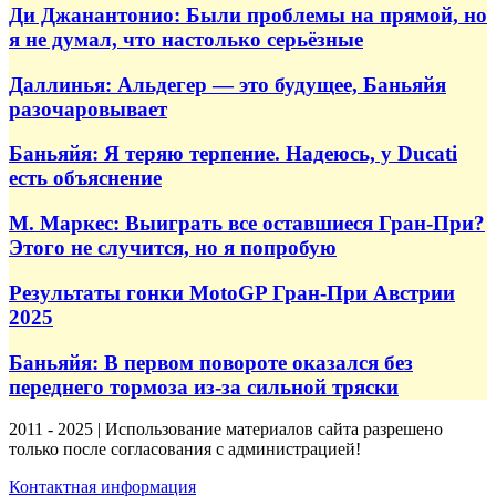
Ди Джанантонио: Были проблемы на прямой, но
я не думал, что настолько серьёзные
Даллинья: Альдегер — это будущее, Баньяйя
разочаровывает
Баньяйя: Я теряю терпение. Надеюсь, у Ducati
есть объяснение
М. Маркес: Выиграть все оставшиеся Гран-При?
Этого не случится, но я попробую
Результаты гонки MotoGP Гран-При Австрии
2025
Баньяйя: В первом повороте оказался без
переднего тормоза из-за сильной тряски
2011 - 2025 | Использование материалов сайта разрешено
только после согласования с администрацией!
Контактная информация