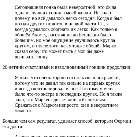
Сегодняшняя гонка была невероятной, это была
одна из лучших гонок в моей жизни. Не знаю
почему, но всё давалось легко сегодня. Когда я был
позади других пилотов в первой части ГП, я
всегда удавалось обогнать их легко. Как только я
обошёл Акосту, расстояние до Беццекки было
большим, но моё ощущение улучшалось круг за
кругом, и после того, как я также обошёл Марко,
сказал себе, что может быть я мог бы даже
выиграть гонку.
20-летний счастливый и взволнованный гонщик продолжил:
Я знал, что очень хорошо использовал покрышки,
потому что не давил так сильно на первых кругах
и всегда контролировал износ. Поэтому у меня
было что-то экстра в последних кругах. Но я также
знал, что Маркес сделает мне всё сложным.
Сражаться с Марком непросто: он в невероятном
моменте.
Больше чем сам результат, удивляет способ, которым Фермин
его достиг:
Акоста очень сильно тормозит, и кроме того у