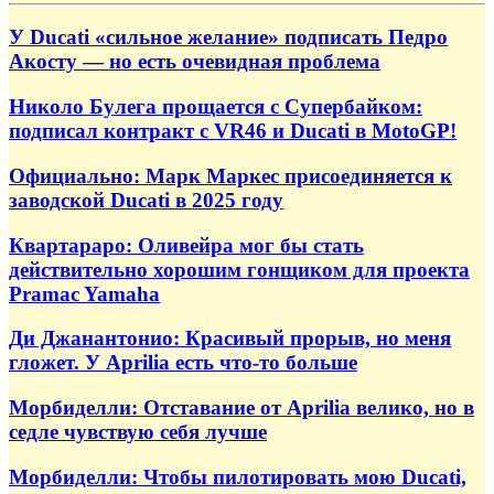
У Ducati «сильное желание» подписать Педро
Акосту — но есть очевидная проблема
Николо Булега прощается с Супербайком:
подписал контракт с VR46 и Ducati в MotoGP!
Официально: Марк Маркес присоединяется к
заводской Ducati в 2025 году
Квартараро: Оливейра мог бы стать
действительно хорошим гонщиком для проекта
Pramac Yamaha
Ди Джанантонио: Красивый прорыв, но меня
гложет. У Aprilia есть что-то больше
Морбиделли: Отставание от Aprilia велико, но в
седле чувствую себя лучше
Морбиделли: Чтобы пилотировать мою Ducati,