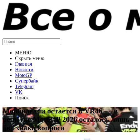
МЕНЮ
Скрыть меню
Главная
Новости
MotoGP
Супербайк
Telegram
VK
Поиск
Морбиделли остается в VR46 — в
решётке MotoGP 2026 осталось лишь
два знака вопроса