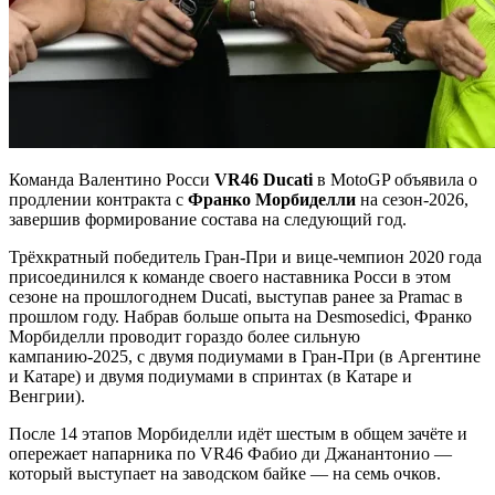
Команда Валентино Росси
VR46 Ducati
в MotoGP объявила о
продлении контракта с
Франко Морбиделли
на сезон‑2026,
завершив формирование состава на следующий год.
Трёхкратный победитель Гран-При и вице‑чемпион 2020 года
присоединился к команде своего наставника Росси в этом
сезоне на прошлогоднем Ducati, выступав ранее за Pramac в
прошлом году. Набрав больше опыта на Desmosedici, Франко
Морбиделли проводит гораздо более сильную
кампанию‑2025, с двумя подиумами в Гран-При (в Аргентине
и Катаре) и двумя подиумами в спринтах (в Катаре и
Венгрии).
После 14 этапов Морбиделли идёт шестым в общем зачёте и
опережает напарника по VR46 Фабио ди Джанантонио —
который выступает на заводском байке — на семь очков.