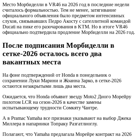
Место Морбиделли в VR46 на 2026 год в последние недели
считалось формальностью. Тем не менее, затягивание
официального объявления было предметом интенсивных
слухов, связывавших Педро Акосту с сателлитной командой
Ducati на пике его разочарования в KTM. Но в итоге VR46
официально подтвердила продление Морбиделли на 2026 год.
После подписания Морбиделли в
сетке‑2026 осталось всего два
вакантных места
На фоне подтверждений от Honda в понедельник о
сохранении Луки Марини и Жоанна Зарко, в сетке‑2026
остаются незакрытыми лишь два места.
Ожидается, что Honda объявит звезду Moto2 Диого Морейру
пилотом LCR на сезон‑2026 в качестве замены
испытывающему трудности Сомкяту Чантре.
А в Pramac Yamaha все признаки указывают на выбор Джека
Миллера в напарники Топраку Разгатлиоглу.
Полагают, что Yamaha предлагала Морейре контракт на 2026