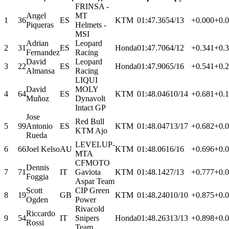
FRINSA -
Angel
MT
1
36
ES
KTM
01:47.365
4/13
+0.000
+0.
Piqueras
Helmets -
MSI
Adrian
Leopard
2
31
ES
Honda
01:47.706
4/12
+0.341
+0.
Fernandez
Racing
David
Leopard
3
22
ES
Honda
01:47.906
5/16
+0.541
+0.
Almansa
Racing
LIQUI
David
MOLY
4
64
ES
KTM
01:48.046
10/14
+0.681
+0.
Muñoz
Dynavolt
Intact GP
Jose
Red Bull
5
99
Antonio
ES
KTM
01:48.047
13/17
+0.682
+0.
KTM Ajo
Rueda
LEVELUP-
6
66
Joel Kelso
AU
KTM
01:48.061
6/16
+0.696
+0.
MTA
CFMOTO
Dennis
7
71
IT
Gaviota
KTM
01:48.142
7/13
+0.777
+0.
Foggia
Aspar Team
Scott
CIP Green
8
19
GB
KTM
01:48.240
10/10
+0.875
+0.
Ogden
Power
Rivacold
Riccardo
9
54
IT
Snipers
Honda
01:48.263
13/13
+0.898
+0.
Rossi
Team