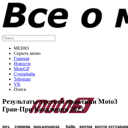
МЕНЮ
Скрыть меню
Главная
Новости
MotoGP
Супербайк
Telegram
VK
Поиск
Результаты третьей практики Moto3
Гран-При Каталонии 2025
поз.
гонщик
нац.
команда
байк
время
круги
отставан