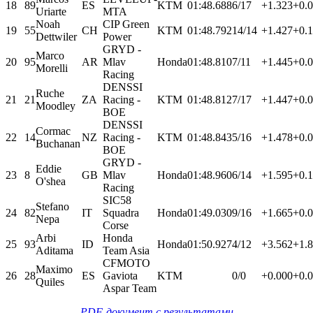
18
89
ES
KTM
01:48.688
6/17
+1.323
+0.
Uriarte
MTA
Noah
CIP Green
19
55
CH
KTM
01:48.792
14/14
+1.427
+0.
Dettwiler
Power
GRYD -
Marco
20
95
AR
Mlav
Honda
01:48.810
7/11
+1.445
+0.
Morelli
Racing
DENSSI
Ruche
21
21
ZA
Racing -
KTM
01:48.812
7/17
+1.447
+0.
Moodley
BOE
DENSSI
Cormac
22
14
NZ
Racing -
KTM
01:48.843
5/16
+1.478
+0.
Buchanan
BOE
GRYD -
Eddie
23
8
GB
Mlav
Honda
01:48.960
6/14
+1.595
+0.
O'shea
Racing
SIC58
Stefano
24
82
IT
Squadra
Honda
01:49.030
9/16
+1.665
+0.
Nepa
Corse
Arbi
Honda
25
93
ID
Honda
01:50.927
4/12
+3.562
+1.
Aditama
Team Asia
CFMOTO
Maximo
26
28
ES
Gaviota
KTM
0/0
+0.000
+0.
Quiles
Aspar Team
PDF-документ с результатами