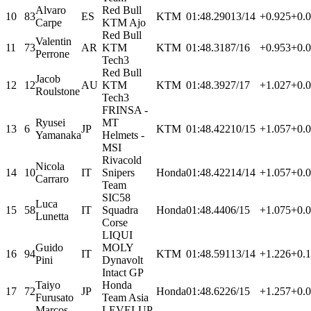
Alvaro
Red Bull
10
83
ES
KTM
01:48.290
13/14
+0.925
+0.
Carpe
KTM Ajo
Red Bull
Valentin
11
73
AR
KTM
KTM
01:48.318
7/16
+0.953
+0.
Perrone
Tech3
Red Bull
Jacob
12
12
AU
KTM
KTM
01:48.392
7/17
+1.027
+0.
Roulstone
Tech3
FRINSA -
Ryusei
MT
13
6
JP
KTM
01:48.422
10/15
+1.057
+0.
Yamanaka
Helmets -
MSI
Rivacold
Nicola
14
10
IT
Snipers
Honda
01:48.422
14/14
+1.057
+0.
Carraro
Team
SIC58
Luca
15
58
IT
Squadra
Honda
01:48.440
6/15
+1.075
+0.
Lunetta
Corse
LIQUI
Guido
MOLY
16
94
IT
KTM
01:48.591
13/14
+1.226
+0.
Pini
Dynavolt
Intact GP
Taiyo
Honda
17
72
JP
Honda
01:48.622
6/15
+1.257
+0.
Furusato
Team Asia
Marcos
LEVELUP-