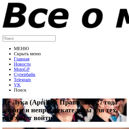
МЕНЮ
Скрыть меню
Главная
Новости
MotoGP
Супербайк
Telegram
VK
Поиск
Де Лука (Aprilia): Правила 2027 года
дороги и непривлекательны для тех,
кто хочет войти