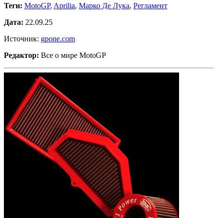
Теги:
MotoGP
,
Aprilia
,
Марко Де Лука
,
Регламент
Дата:
22.09.25
Источник:
gpone.com
Редактор:
Все о мире MotoGP