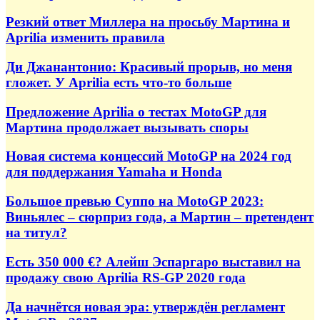
Резкий ответ Миллера на просьбу Мартина и
Aprilia изменить правила
Ди Джанантонио: Красивый прорыв, но меня
гложет. У Aprilia есть что-то больше
Предложение Aprilia о тестах MotoGP для
Мартина продолжает вызывать споры
Новая система концессий MotoGP на 2024 год
для поддержания Yamaha и Honda
Большое превью Суппо на MotoGP 2023:
Виньялес – сюрприз года, а Мартин – претендент
на титул?
Есть 350 000 €? Алейш Эспаргаро выставил на
продажу свою Aprilia RS-GP 2020 года
Да начнётся новая эра: утверждён регламент