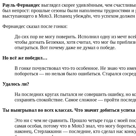
Рауль Фернандес
выглядел скорее удивлённым, чем счастливым
был непрост: прошлые сезоны были наполнены трудностями и 
выступающего в Moto3. Испанец убеждён, что успехом должен
Фернандес сказал после гонки:
До сих пор не могу поверить. Исполнил одну из мечт всей
чтобы догнать Беззекки, хотя считал, что мог бы приблиз
отыграться. Вот почему даже не думал о победе.
Но всё же победил…
В гонке почувствовал что-то особенное. Не знаю что имен
побороться — но нельзя было ошибаться. Старался сосредо
Удалось ли?
На последних кругах пытался не совершить ошибку, но когд
сохранять спокойствие. Самое сложное — пройти последний
Ты выигрывал во всех классах. Что значит добиться успех
Это ни с чем не сравнить. Прошло четыре года с моей по
самая особая, потому что в Moto3 знал, что могу боротьс
наконец, Стерлаккини — последние, кто сделал нас конк