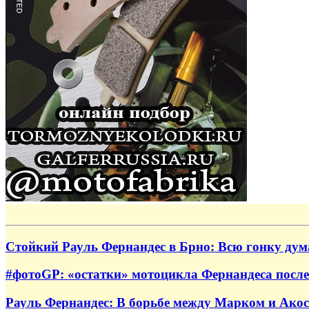
Стойкий Рауль Фернандес в Брно: Всю гонку дум
#фотоGP: «остатки» мотоцикла Фернандеса посл
Рауль Фернандес: В борьбе между Марком и Акос