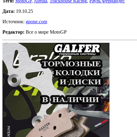
Теги:
MotoGP
,
Aprilia
,
Trackhouse Racing
,
Рауль Фернандес
Дата:
19.10.25
Источник:
gpone.com
Редактор:
Все о мире MotoGP