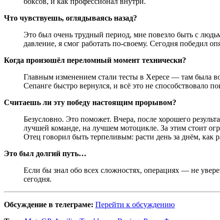
боксов, и как профессионал внутри.
Что чувствуешь, оглядываясь назад?
Это был очень трудный период, мне повезло быть с людь
давление, я смог работать по-своему. Сегодня победил о
Когда произошёл переломный момент технически?
Главным изменением стали тесты в Хересе — там была во
Сепанге быстро вернулся, и всё это не способствовало по
Считаешь ли эту победу настоящим прорывом?
Безусловно. Это поможет. Вчера, после хорошего результа
лучшей команде, на лучшем мотоцикле. За этим стоит огро
Отец говорил быть терпеливым: расти день за днём, как р
Это был долгий путь…
Если бы знал обо всех сложностях, операциях — не уверен
сегодня.
Обсуждение в телеграме:
Перейти к обсуждению