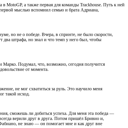
в MotoGP, а также первая для команды Trackhouse. Путь к ней
 первой мыслью вспомнил семью и брата Адриана,
ме, но не о победе. Вчера, в спринте, не было скорости,
т два штрафа, но знал и что темп у него был, чтобы
 и Марко. Подумал, что, возможно, сегодня получится
удовольствие от момента.
яжение, не мог схватиться за руль. Это научило меня
ог такой исход.
ения, сможешь ли добиться успеха. Для меня эта победа —
 всегда верили друг в друга. Потом пришёл Бривио и,
абиано, не знаю — он помогает мне и как друг вне