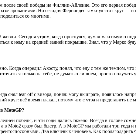
 после своей победы на Филлип-Айленде. Это его первая победа 
разочарованиями. Но сегодня Фернандес замкнул этот круг — и
 поделиться со многими.
 жизни. Сегодня утром, когда проснулся, думал максимум о подиу
иться к нему на средней задней покрышке. Знал, что у Марко буду
но. Когда опередил Акосту, понял, что еду с тем же темпом, что
точиться только на себе, не думать о лишнем, просто получать 
а снял tear-off с визора, понял: могу выиграть, появилось напр
 круг: всё время плакал, потому что с утра и представить не м
а в MotoGP?
следней победы, и эти годы дались тяжело. Всегда в голове сомн
я, а в Moto2 сразу был быстр. А в MotoGP мы работали три года и
урентоспособными. Два ключевых человека. Как поблагодарить Ф