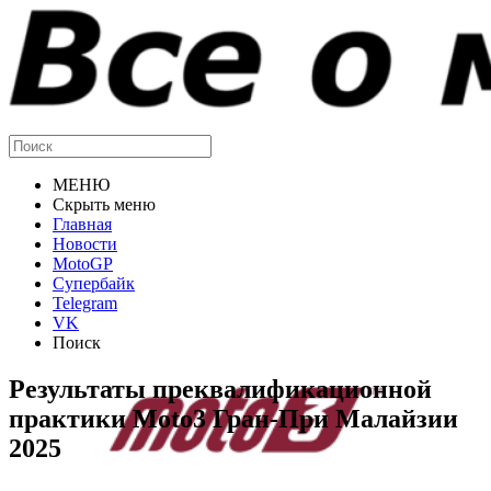
МЕНЮ
Скрыть меню
Главная
Новости
MotoGP
Супербайк
Telegram
VK
Поиск
Результаты преквалификационной
практики Moto3 Гран-При Малайзии
2025