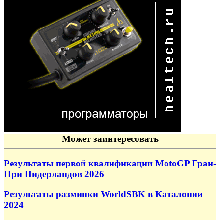
Может заинтересовать
Результаты первой квалификации MotoGP Гран-
При Нидерландов 2026
Результаты разминки WorldSBK в Каталонии
2024