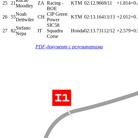
Ruche
25
21
ZA
Racing -
KTM
02:12.966
9/11
+1.814
+0.
Moodley
BOE
Noah
CIP Green
26
55
CH
KTM
02:13.164
13/13
+2.012
+0.
Dettwiler
Power
SIC58
Stefano
27
82
IT
Squadra
Honda
02:13.731
12/12
+2.579
+0.
Nepa
Corse
PDF-документ с результатами