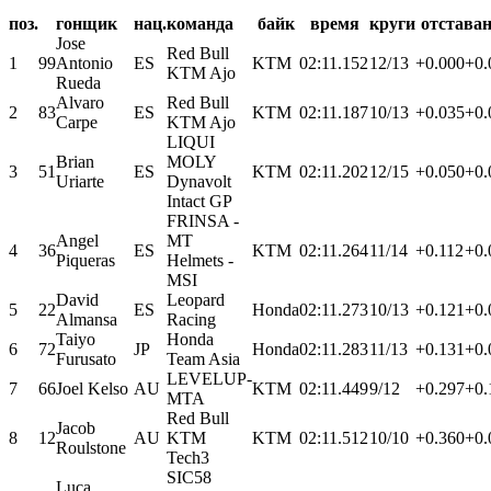
поз.
гонщик
нац.
команда
байк
время
круги
отстава
Jose
Red Bull
1
99
Antonio
ES
KTM
02:11.152
12/13
+0.000
+0.
KTM Ajo
Rueda
Alvaro
Red Bull
2
83
ES
KTM
02:11.187
10/13
+0.035
+0.
Carpe
KTM Ajo
LIQUI
Brian
MOLY
3
51
ES
KTM
02:11.202
12/15
+0.050
+0.
Uriarte
Dynavolt
Intact GP
FRINSA -
Angel
MT
4
36
ES
KTM
02:11.264
11/14
+0.112
+0.
Piqueras
Helmets -
MSI
David
Leopard
5
22
ES
Honda
02:11.273
10/13
+0.121
+0.
Almansa
Racing
Taiyo
Honda
6
72
JP
Honda
02:11.283
11/13
+0.131
+0.
Furusato
Team Asia
LEVELUP-
7
66
Joel Kelso
AU
KTM
02:11.449
9/12
+0.297
+0.
MTA
Red Bull
Jacob
8
12
AU
KTM
KTM
02:11.512
10/10
+0.360
+0.
Roulstone
Tech3
SIC58
Luca