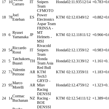
17
10
IT
Snipers
Honda
02:11.935
12/14
+0.783
+0.
Carraro
Team
CFMOTO
Joel
Power
18
78
ES
KTM
02:12.034
9/12
+0.882
+0.
Esteban
Electronics
Aspar Team
FRINSA -
Ryusei
MT
19
6
JP
KTM
02:12.118
11/12
+0.966
+0.
Yamanaka
Helmets -
MSI
Rivacold
Riccardo
20
54
IT
Snipers
Honda
02:12.135
9/12
+0.983
+0.
Rossi
Team
Tatchakorn
Honda
21
5
TH
Honda
02:12.313
9/12
+1.161
+0.
Buasri
Team Asia
Red Bull
Valentin
22
73
AR
KTM
KTM
02:12.335
9/11
+1.183
+0.
Perrone
Tech3
GRYD -
Marco
23
95
AR
Mlav
Honda
02:12.475
9/12
+1.323
+0.
Morelli
Racing
DENSSI
Cormac
24
14
NZ
Racing -
KTM
02:12.541
11/12
+1.389
+0.
Buchanan
BOE
DENSSI