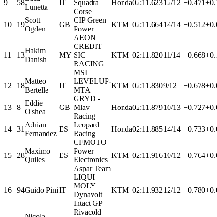
9
58
IT
Squadra
Honda
02:11.623
12/12
+0.471
+0.
Lunetta
Corse
Scott
CIP Green
10
19
GB
KTM
02:11.664
14/14
+0.512
+0.
Ogden
Power
AEON
CREDIT
Hakim
11
13
MY
SIC
KTM
02:11.820
11/14
+0.668
+0.
Danish
RACING
MSI
Matteo
LEVELUP-
12
18
IT
KTM
02:11.830
9/12
+0.678
+0.
Bertelle
MTA
GRYD -
Eddie
13
8
GB
Mlav
Honda
02:11.879
10/13
+0.727
+0.
O'shea
Racing
Adrian
Leopard
14
31
ES
Honda
02:11.885
14/14
+0.733
+0.
Fernandez
Racing
CFMOTO
Maximo
Power
15
28
ES
KTM
02:11.916
10/12
+0.764
+0.
Quiles
Electronics
Aspar Team
LIQUI
MOLY
16
94
Guido Pini
IT
KTM
02:11.932
12/12
+0.780
+0.
Dynavolt
Intact GP
Rivacold
Nicola