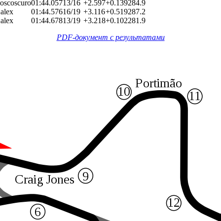
oscoscuro
01:44.057
13/16
+2.597
+0.139
284.9
alex
01:44.576
16/19
+3.116
+0.519
287.2
alex
01:44.678
13/19
+3.218
+0.102
281.9
PDF-документ с результатами