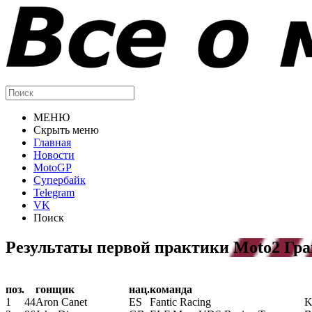
МЕНЮ
Скрыть меню
Главная
Новости
MotoGP
Супербайк
Telegram
VK
Поиск
Результаты первой практики Moto2 Гр
поз.
гонщик
нац.
команда
1
44
Aron Canet
ES
Fantic Racing
K