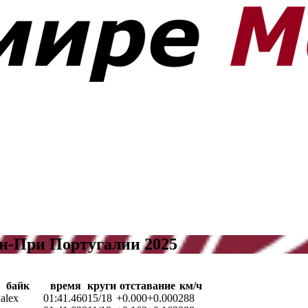
ан-При Португалии 2025
байк
время
круги
отставание
км/ч
alex
01:41.460
15/18
+0.000
+0.000
288