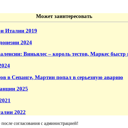
Может заинтересовать
и Италии 2019
донезии 2024
ленсии: Виньялес – король тестов, Маркес быстр 
2024
тов в Сепанге, Мартин попал в серьезную аварию
анции 2025
2021
галии 2022
о после согласования с администрацией!