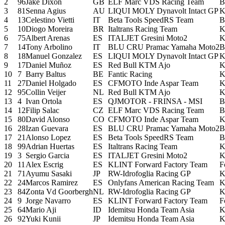
2
96
Jake Dixon
GB
ELF Marc VDS Racing Team
B
3
81
Senna Agius
AU
LIQUI MOLY Dynavolt Intact GP
K
4
13
Celestino Vietti
IT
Beta Tools SpeedRS Team
B
5
10
Diogo Moreira
BR
Italtrans Racing Team
K
6
75
Albert Arenas
ES
ITALJET Gresini Moto2
K
7
14
Tony Arbolino
IT
BLU CRU Pramac Yamaha Moto2
B
8
18
Manuel Gonzalez
ES
LIQUI MOLY Dynavolt Intact GP
K
9
17
Daniel Muñoz
ES
Red Bull KTM Ajo
K
10
7
Barry Baltus
BE
Fantic Racing
K
11
27
Daniel Holgado
ES
CFMOTO Inde Aspar Team
K
12
95
Collin Veijer
NL
Red Bull KTM Ajo
K
13
4
Ivan Ortola
ES
QJMOTOR - FRINSA - MSI
B
14
12
Filip Salac
CZ
ELF Marc VDS Racing Team
B
15
80
David Alonso
CO
CFMOTO Inde Aspar Team
K
16
28
Izan Guevara
ES
BLU CRU Pramac Yamaha Moto2
B
17
21
Alonso Lopez
ES
Beta Tools SpeedRS Team
B
18
99
Adrian Huertas
ES
Italtrans Racing Team
K
19
3
Sergio Garcia
ES
ITALJET Gresini Moto2
K
20
11
Alex Escrig
ES
KLINT Forward Factory Team
F
21
71
Ayumu Sasaki
JP
RW-Idrofoglia Racing GP
K
22
24
Marcos Ramirez
ES
Onlyfans American Racing Team
K
23
84
Zonta Vd Goorbergh
NL
RW-Idrofoglia Racing GP
K
24
9
Jorge Navarro
ES
KLINT Forward Factory Team
F
25
64
Mario Aji
ID
Idemitsu Honda Team Asia
K
26
92
Yuki Kunii
JP
Idemitsu Honda Team Asia
K