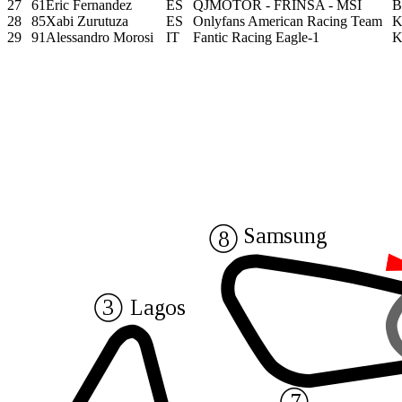
27
61
Eric Fernandez
ES
QJMOTOR - FRINSA - MSI
B
28
85
Xabi Zurutuza
ES
Onlyfans American Racing Team
K
29
91
Alessandro Morosi
IT
Fantic Racing Eagle-1
K