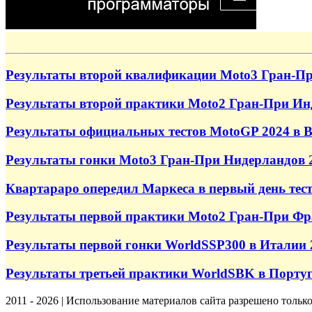
Результаты второй квалификации Moto3 Гран-Пр
Результаты второй практики Moto2 Гран-При Ин
Результаты официальных тестов MotoGP 2024 в Ва
Результаты гонки Moto3 Гран-При Нидерландов 
Квартараро опередил Маркеса в первый день тес
Результаты первой практики Moto2 Гран-При Фр
Результаты первой гонки WorldSSP300 в Италии 
Результаты третьей практики WorldSBK в Порту
2011 - 2026 | Использование материалов сайта разрешено тольк