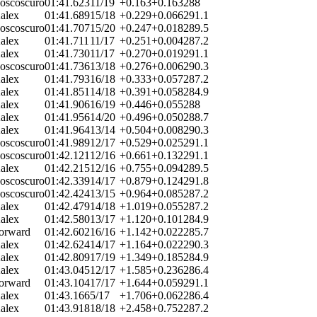
oscoscuro
01:41.623
11/19
+0.163
+0.163
288
alex
01:41.689
15/18
+0.229
+0.066
291.1
oscoscuro
01:41.707
15/20
+0.247
+0.018
289.5
alex
01:41.711
11/17
+0.251
+0.004
287.2
alex
01:41.730
11/17
+0.270
+0.019
291.1
oscoscuro
01:41.736
13/18
+0.276
+0.006
290.3
alex
01:41.793
16/18
+0.333
+0.057
287.2
alex
01:41.851
14/18
+0.391
+0.058
284.9
alex
01:41.906
16/19
+0.446
+0.055
288
alex
01:41.956
14/20
+0.496
+0.050
288.7
alex
01:41.964
13/14
+0.504
+0.008
290.3
oscoscuro
01:41.989
12/17
+0.529
+0.025
291.1
oscoscuro
01:42.121
12/16
+0.661
+0.132
291.1
alex
01:42.215
12/16
+0.755
+0.094
289.5
oscoscuro
01:42.339
14/17
+0.879
+0.124
291.8
oscoscuro
01:42.424
13/15
+0.964
+0.085
287.2
alex
01:42.479
14/18
+1.019
+0.055
287.2
alex
01:42.580
13/17
+1.120
+0.101
284.9
orward
01:42.602
16/16
+1.142
+0.022
285.7
alex
01:42.624
14/17
+1.164
+0.022
290.3
alex
01:42.809
17/19
+1.349
+0.185
284.9
alex
01:43.045
12/17
+1.585
+0.236
286.4
orward
01:43.104
17/17
+1.644
+0.059
291.1
alex
01:43.166
5/17
+1.706
+0.062
286.4
alex
01:43.918
18/18
+2.458
+0.752
287.2