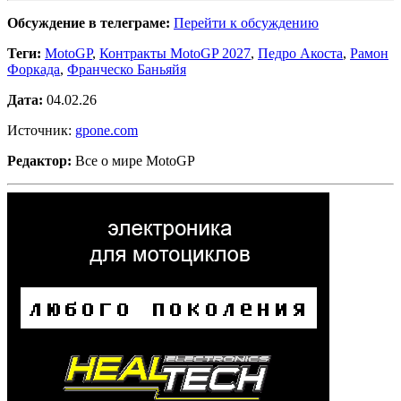
Обсуждение в телеграме:
Перейти к обсуждению
Теги:
MotoGP
,
Контракты MotoGP 2027
,
Педро Акоста
,
Рамон
Форкада
,
Франческо Баньяйя
Дата:
04.02.26
Источник:
gpone.com
Редактор:
Все о мире MotoGP