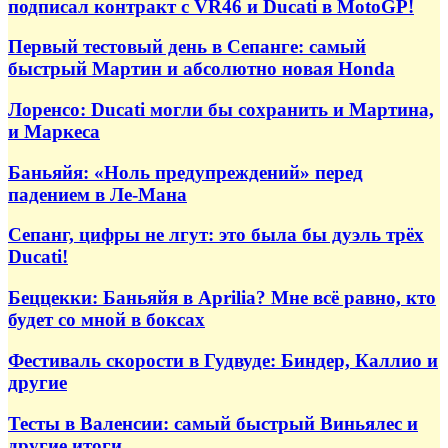
подписал контракт с VR46 и Ducati в MotoGP!
Первый тестовый день в Сепанге: самый
быстрый Мартин и абсолютно новая Honda
Лоренсо: Ducati могли бы сохранить и Мартина,
и Маркеса
Баньяйя: «Ноль предупреждений» перед
падением в Ле-Мана
Сепанг, цифры не лгут: это была бы дуэль трёх
Ducati!
Беццекки: Баньяйя в Aprilia? Мне всё равно, кто
будет со мной в боксах
Фестиваль скорости в Гудвуде: Биндер, Каллио и
другие
Тесты в Валенсии: самый быстрый Виньялес и
другие итоги