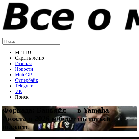
МЕНЮ
Скрыть меню
Главная
Новости
MotoGP
Супербайк
Telegram
VK
Поиск
Форкада: Баньяйя — в Yamaha.
Акоста в 2026-м будет пытаться
выжить