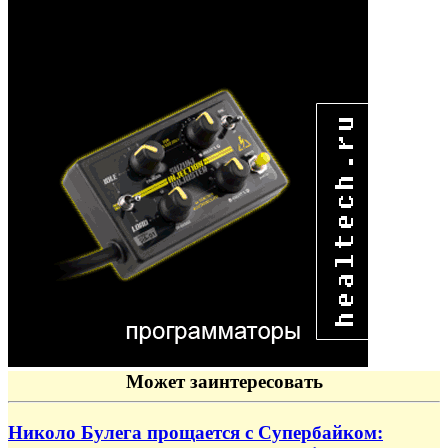
Может заинтересовать
Николо Булега прощается с Супербайком: