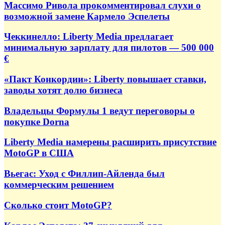
Массимо Ривола прокомментировал слухи о
возможной замене Кармело Эспелеты
Чеккинелло: Liberty Media предлагает
минимальную зарплату для пилотов — 500 000
€
«Пакт Конкордии»: Liberty повышает ставки,
заводы хотят долю бизнеса
Владельцы Формулы 1 ведут переговоры о
покупке Dorna
Liberty Media намерены расширить присутствие
MotoGP в США
Вьегас: Уход с Филлип-Айленда был
коммерческим решением
Сколько стоит MotoGP?