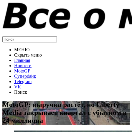
МЕНЮ
Скрыть меню
Главная
Новости
MotoGP
Супербайк
Telegram
VK
Поиск
MotoGP: выручка растёт, но Liberty
Media закрывает квартал с убытком в
24 миллиона