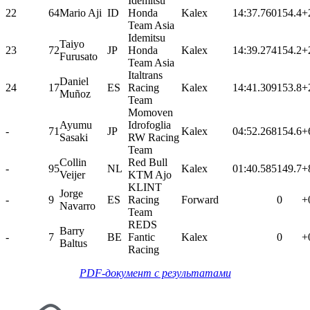
Idemitsu
22
64
Mario Aji
ID
Honda
Kalex
14:37.760
154.4
+
Team Asia
Idemitsu
Taiyo
23
72
JP
Honda
Kalex
14:39.274
154.2
+
Furusato
Team Asia
Italtrans
Daniel
24
17
ES
Racing
Kalex
14:41.309
153.8
+
Muñoz
Team
Momoven
Ayumu
Idrofoglia
-
71
JP
Kalex
04:52.268
154.6
+
Sasaki
RW Racing
Team
Collin
Red Bull
-
95
NL
Kalex
01:40.585
149.7
+
Veijer
KTM Ajo
KLINT
Jorge
-
9
ES
Racing
Forward
0
+
Navarro
Team
REDS
Barry
-
7
BE
Fantic
Kalex
0
+
Baltus
Racing
PDF-документ с результатами