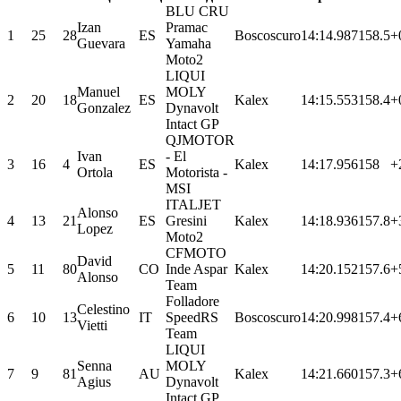
BLU CRU
Izan
Pramac
1
25
28
ES
Boscoscuro
14:14.987
158.5
+
Guevara
Yamaha
Moto2
LIQUI
Manuel
MOLY
2
20
18
ES
Kalex
14:15.553
158.4
+
Gonzalez
Dynavolt
Intact GP
QJMOTOR
Ivan
- El
3
16
4
ES
Kalex
14:17.956
158
+
Ortola
Motorista -
MSI
ITALJET
Alonso
4
13
21
ES
Gresini
Kalex
14:18.936
157.8
+
Lopez
Moto2
CFMOTO
David
5
11
80
CO
Inde Aspar
Kalex
14:20.152
157.6
+
Alonso
Team
Folladore
Celestino
6
10
13
IT
SpeedRS
Boscoscuro
14:20.998
157.4
+
Vietti
Team
LIQUI
Senna
MOLY
7
9
81
AU
Kalex
14:21.660
157.3
+
Agius
Dynavolt
Intact GP