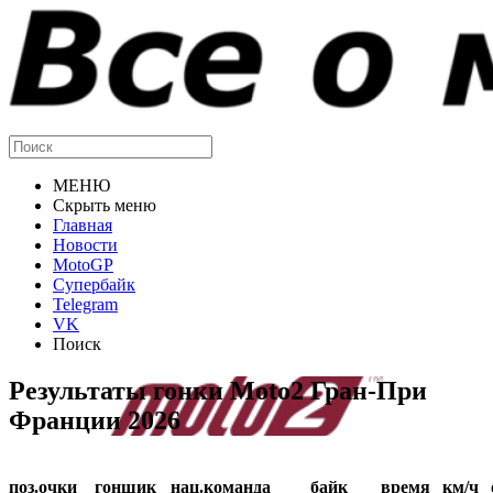
МЕНЮ
Скрыть меню
Главная
Новости
MotoGP
Супербайк
Telegram
VK
Поиск
Результаты гонки Moto2 Гран-При
Франции 2026
поз.
очки
гонщик
нац.
команда
байк
время
км/ч