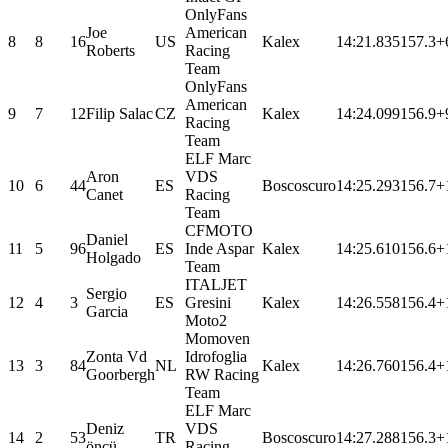
OnlyFans
Joe
American
8
8
16
US
Kalex
14:21.835
157.3
+
Roberts
Racing
Team
OnlyFans
American
9
7
12
Filip Salac
CZ
Kalex
14:24.099
156.9
+
Racing
Team
ELF Marc
Aron
VDS
10
6
44
ES
Boscoscuro
14:25.293
156.7
+
Canet
Racing
Team
CFMOTO
Daniel
11
5
96
ES
Inde Aspar
Kalex
14:25.610
156.6
+
Holgado
Team
ITALJET
Sergio
12
4
3
ES
Gresini
Kalex
14:26.558
156.4
+
Garcia
Moto2
Momoven
Zonta Vd
Idrofoglia
13
3
84
NL
Kalex
14:26.760
156.4
+
Goorbergh
RW Racing
Team
ELF Marc
Deniz
VDS
14
2
53
TR
Boscoscuro
14:27.288
156.3
+
öncü
Racing