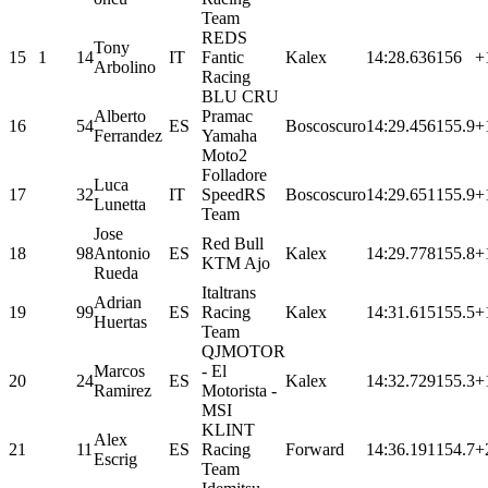
Team
REDS
Tony
15
1
14
IT
Fantic
Kalex
14:28.636
156
+
Arbolino
Racing
BLU CRU
Alberto
Pramac
16
54
ES
Boscoscuro
14:29.456
155.9
+
Ferrandez
Yamaha
Moto2
Folladore
Luca
17
32
IT
SpeedRS
Boscoscuro
14:29.651
155.9
+
Lunetta
Team
Jose
Red Bull
18
98
Antonio
ES
Kalex
14:29.778
155.8
+
KTM Ajo
Rueda
Italtrans
Adrian
19
99
ES
Racing
Kalex
14:31.615
155.5
+
Huertas
Team
QJMOTOR
Marcos
- El
20
24
ES
Kalex
14:32.729
155.3
+
Ramirez
Motorista -
MSI
KLINT
Alex
21
11
ES
Racing
Forward
14:36.191
154.7
+
Escrig
Team