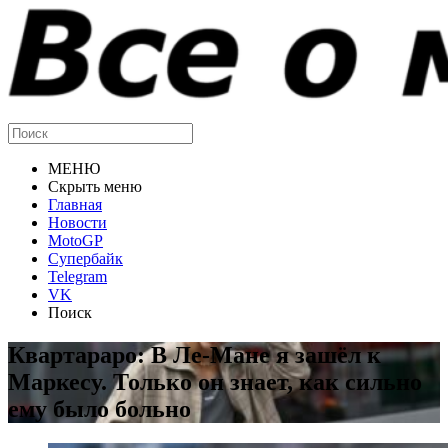
МЕНЮ
Скрыть меню
Главная
Новости
MotoGP
Супербайк
Telegram
VK
Поиск
Квартараро: В Ле-Мане я зашёл к
Маркесу. Только он знает, как сильно
ему было больно