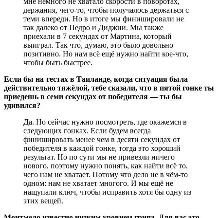
мне немного не хватало скорости в поворотах,
держания, чего-то, чтобы получалось держаться с
теми впереди. Но в итоге мы финишировали не
так далеко от Педро и Диджии. Мы также
приехали в 7 секундах от Мартина, который
выиграл. Так что, думаю, это было довольно
позитивно. Но нам всё ещё нужно найти кое-что,
чтобы быть быстрее.
Если бы на тестах в Таиланде, когда ситуация была
действительно тяжёлой, тебе сказали, что в пятой гонке ты
приедешь в семи секундах от победителя — ты бы
удивился?
Да. Но сейчас нужно посмотреть, где окажемся в
следующих гонках. Если будем всегда
финишировать менее чем в десяти секундах от
победителя в каждой гонке, тогда это хороший
результат. Но по сути мы не привезли ничего
нового, поэтому нужно понять, как найти всё то,
чего нам не хватает. Потому что дело не в чём-то
одном: нам не хватает многого. И мы ещё не
нащупали ключ, чтобы исправить хотя бы одну из
этих вещей.
Монтмело известно низким уровнем грипа. Для вас это