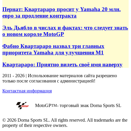
Пернат: Квартараро просит у Yamaha 20 млн.
евро за продление контракта
Эль Дьябло в числах и фактах: что следует знать
о новом короле MotoGP
Фабио Квартараро назвал три главных
приоритета Yamaha для улучшения M1
Квартараро: Приятно видеть своё имя наверху
2011 - 2026 | Использование материалов сайта разрешено
только после согласования с администрацией!
Контактная информация
MotoGP
- торговый знак Dorna Sports SL
TM
© 2026 Dorna Sports SL. All rights reserved. All trademarks are the
property of their respective owners.