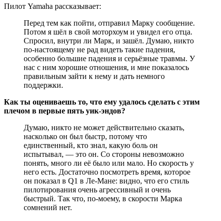
Пилот Yamaha рассказывает:
Перед тем как пойти, отправил Марку сообщение.
Потом я шёл в свой моторхоум и увидел его отца.
Спросил, внутри ли Марк, и зашёл. Думаю, никто
по-настоящему не рад видеть такие падения,
особенно большие падения и серьёзные травмы. У
нас с ним хорошие отношения, и мне показалось
правильным зайти к нему и дать немного
поддержки.
Как ты оцениваешь то, что ему удалось сделать с этим
плечом в первые пять уик-эндов?
Думаю, никто не может действительно сказать,
насколько он был быстр, потому что
единственный, кто знал, какую боль он
испытывал, — это он. Со стороны невозможно
понять, много ли её было или мало. Но скорость у
него есть. Достаточно посмотреть время, которое
он показал в Q1 в Ле-Мане: видно, что его стиль
пилотирования очень агрессивный и очень
быстрый. Так что, по-моему, в скорости Марка
сомнений нет.