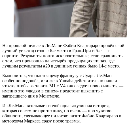
На прошлой неделе в Ле-Мане Фабио Квартараро провёл свой
лучший уик-энд сезона: 6-е место в Гран-При и 5-е — в
спринте. Результаты почти исключительные, если сравнивать
с тем, что произошло на четырёх предыдущих этапах, где
лучшим результатом #20 в длинных гонках было 14-е место.
Было ли так, что настоящему французу с Луары Ле-Ман
особенно подошёл, или же в Yamaha действительно нашли
что-то, чтобы заставить M1 с V4 как следует поворачивать, —
именно это «людям в синем» предстоит выяснить с
завтрашнего дня в Монтмело.
Из Ле-Мана всплывает и ещё одна закулисная история,
которая совсем не про технику, но очень — про чувство
общности, связывающее пилотов: визит Фабио Квартараро в
моторхоум Маркеса сразу после травмы.