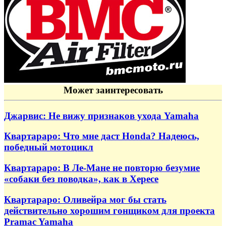
Может заинтересовать
Джарвис: Не вижу признаков ухода Yamaha
Квартараро: Что мне даст Honda? Надеюсь,
победный мотоцикл
Квартараро: В Ле-Мане не повторю безумие
«собаки без поводка», как в Хересе
Квартараро: Оливейра мог бы стать
действительно хорошим гонщиком для проекта
Pramac Yamaha