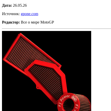
Дата:
26.05.26
Источник:
gpone.com
Редактор:
Все о мире MotoGP