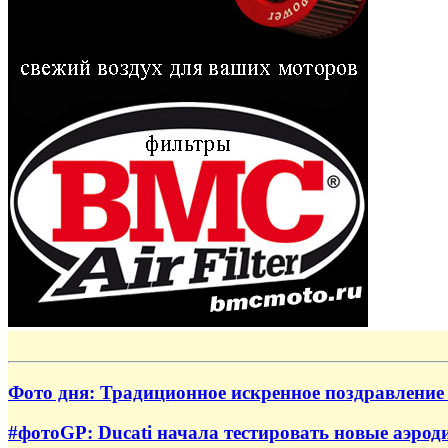
Фото дня: Традиционное искренное поздравление
#фотоGP: Ducati начала тестировать новые аэро