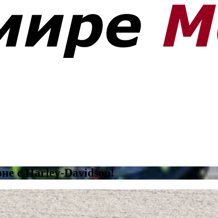
е с Harley-Davidson!