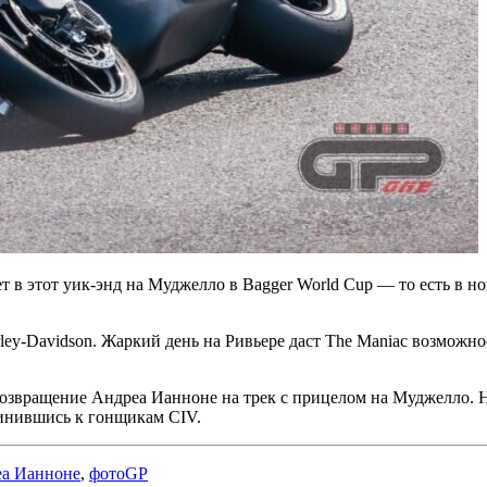
в этот уик-энд на Муджелло в Bagger World Cup — то есть в нов
ley-Davidson. Жаркий день на Ривьере даст The Maniac возможн
озвращение Андреа Ианноне на трек с прицелом на Муджелло. Н
динившись к гонщикам CIV.
а Ианноне
,
фотоGP