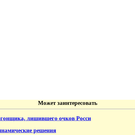
Может заинтересовать
 гонщика, лишившего очков Росси
динамические решения