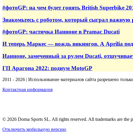
#фотоGP: на чем будет гонять British Superbike 20
Знакомьтесь с роботом, который сыграл важную р
#фотоGP: частичка Ианноне в Pramac Ducati
И теперь Маркес — вождь викингов. А Aprilia под
Ианноне, замеченный за рулем Ducati, отшучивае
ГП Арагона 2022: подиум MotoGP
2011 - 2026 | Использование материалов сайта разрешено тольк
Контактная информация
© 2026 Dorna Sports SL. All rights reserved. All trademarks are the p
Отключить мобильную версию