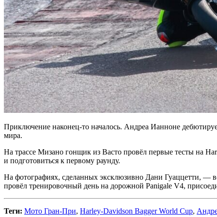
Приключение наконец-то началось. Андреа Ианноне дебютирует 
мира.
На трассе Мизано гонщик из Васто провёл первые тесты на Har
и подготовиться к первому раунду.
На фотографиях, сделанных эксклюзивно Дани Гуаццетти, — в
провёл тренировочный день на дорожной Panigale V4, присое
Теги:
Мото Гран-При
,
Harley-Davidson Bagger World Cup
,
Андре