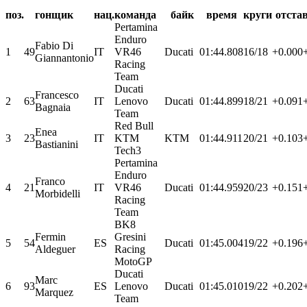
поз.
гонщик
нац.
команда
байк
время
круги
отста
Pertamina
Enduro
Fabio Di
1
49
IT
VR46
Ducati
01:44.808
16/18
+0.000
Giannantonio
Racing
Team
Ducati
Francesco
2
63
IT
Lenovo
Ducati
01:44.899
18/21
+0.091
Bagnaia
Team
Red Bull
Enea
3
23
IT
KTM
KTM
01:44.911
20/21
+0.103
Bastianini
Tech3
Pertamina
Enduro
Franco
4
21
IT
VR46
Ducati
01:44.959
20/23
+0.151
Morbidelli
Racing
Team
BK8
Fermin
Gresini
5
54
ES
Ducati
01:45.004
19/22
+0.196
Aldeguer
Racing
MotoGP
Ducati
Marc
6
93
ES
Lenovo
Ducati
01:45.010
19/22
+0.202
Marquez
Team