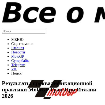
МЕНЮ
Скрыть меню
Главная
Новости
MotoGP
Супербайк
Telegram
VK
Поиск
Результаты преквалификационной
практики MotoGP Гран-При Италии
2026