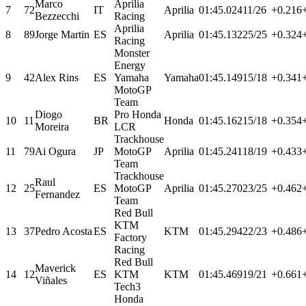
Marco
Aprilia
7
72
IT
Aprilia
01:45.024
11/26
+0.216
Bezzecchi
Racing
Aprilia
8
89
Jorge Martin
ES
Aprilia
01:45.132
25/25
+0.324
Racing
Monster
Energy
9
42
Alex Rins
ES
Yamaha
Yamaha
01:45.149
15/18
+0.341
MotoGP
Team
Diogo
Pro Honda
10
11
BR
Honda
01:45.162
15/18
+0.354
Moreira
LCR
Trackhouse
11
79
Ai Ogura
JP
MotoGP
Aprilia
01:45.241
18/19
+0.433
Team
Trackhouse
Raul
12
25
ES
MotoGP
Aprilia
01:45.270
23/25
+0.462
Fernandez
Team
Red Bull
KTM
13
37
Pedro Acosta
ES
KTM
01:45.294
22/23
+0.486
Factory
Racing
Red Bull
Maverick
14
12
ES
KTM
KTM
01:45.469
19/21
+0.661
Viñales
Tech3
Honda