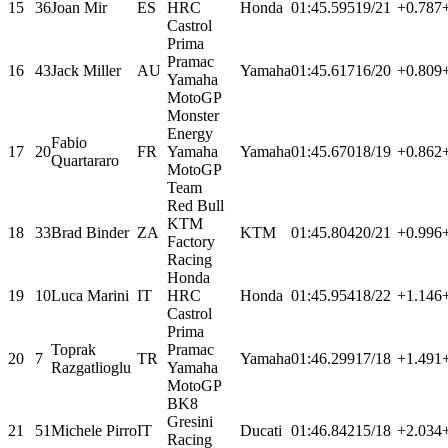
15
36
Joan Mir
ES
HRC
Honda
01:45.595
19/21
+0.787
Castrol
Prima
Pramac
16
43
Jack Miller
AU
Yamaha
01:45.617
16/20
+0.809
Yamaha
MotoGP
Monster
Energy
Fabio
17
20
FR
Yamaha
Yamaha
01:45.670
18/19
+0.862
Quartararo
MotoGP
Team
Red Bull
KTM
18
33
Brad Binder
ZA
KTM
01:45.804
20/21
+0.996
Factory
Racing
Honda
19
10
Luca Marini
IT
HRC
Honda
01:45.954
18/22
+1.146
Castrol
Prima
Toprak
Pramac
20
7
TR
Yamaha
01:46.299
17/18
+1.491
Razgatlioglu
Yamaha
MotoGP
BK8
Gresini
21
51
Michele Pirro
IT
Ducati
01:46.842
15/18
+2.034
Racing