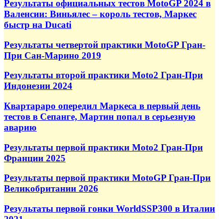
Результаты официальных тестов MotoGP 2024 в
Валенсии: Виньялес – король тестов, Маркес
быстр на Ducati
Результаты четвертой практики MotoGP Гран-
При Сан-Марино 2019
Результаты второй практики Moto2 Гран-При
Индонезии 2024
Квартараро опередил Маркеса в первый день
тестов в Сепанге, Мартин попал в серьезную
аварию
Результаты первой практики Moto2 Гран-При
Франции 2025
Результаты первой практики MotoGP Гран-При
Великобритании 2026
Результаты первой гонки WorldSSP300 в Италии