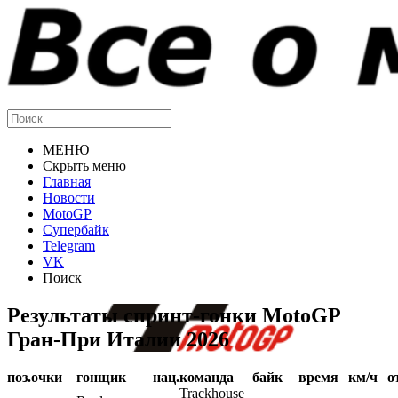
МЕНЮ
Скрыть меню
Главная
Новости
MotoGP
Супербайк
Telegram
VK
Поиск
Результаты спринт-гонки MotoGP
Гран-При Италии 2026
поз.
очки
гонщик
нац.
команда
байк
время
км/ч
о
Trackhouse