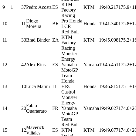
KTM
9
1
37
Pedro Acosta
ES
KTM
19:40.217
175.9
+1
Factory
Racing
Diogo
Pro Honda
10
11
BR
Honda
19:41.340
175.8
+1
Moreira
LCR
Red Bull
KTM
11
33
Brad Binder
ZA
KTM
19:45.098
175.2
+1
Factory
Racing
Monster
Energy
12
42
Alex Rins
ES
Yamaha
Yamaha
19:45.451
175.2
+1
MotoGP
Team
Honda
13
10
Luca Marini
IT
HRC
Honda
19:46.815
175
+1
Castrol
Monster
Energy
Fabio
14
20
FR
Yamaha
Yamaha
19:49.027
174.6
+2
Quartararo
MotoGP
Team
Red Bull
Maverick
15
12
ES
KTM
KTM
19:49.077
174.6
+2
Viñales
Tech3