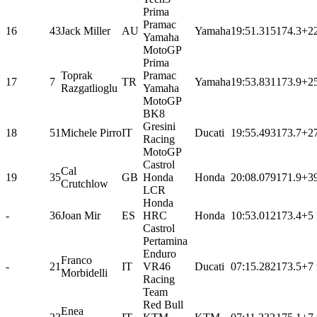
Prima
Pramac
16
43
Jack Miller
AU
Yamaha
19:51.315
174.3
+2
Yamaha
MotoGP
Prima
Toprak
Pramac
17
7
TR
Yamaha
19:53.831
173.9
+2
Razgatlioglu
Yamaha
MotoGP
BK8
Gresini
18
51
Michele Pirro
IT
Ducati
19:55.493
173.7
+2
Racing
MotoGP
Castrol
Cal
19
35
GB
Honda
Honda
20:08.079
171.9
+3
Crutchlow
LCR
Honda
-
36
Joan Mir
ES
HRC
Honda
10:53.012
173.4
+5 
Castrol
Pertamina
Enduro
Franco
-
21
IT
VR46
Ducati
07:15.282
173.5
+7 
Morbidelli
Racing
Team
Red Bull
Enea