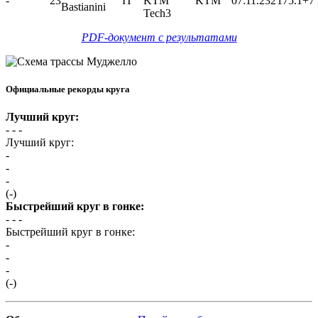
-
23
IT
KTM
KTM
07:11.232
175.1
+7 
Bastianini
Tech3
PDF-документ с результатами
Официальные рекорды круга
Лучший круг:
- -
-
Лучший круг:
-
-
-
(-)
Быстрейший круг в гонке:
- -
-
Быстрейший круг в гонке:
-
-
-
(-)