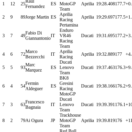
Raul
1
12
25
ES
MotoGP
Aprilia
19:28.408
177.7
+0
Fernandez
Team
Aprilia
2
9
89
Jorge Martin
ES
Aprilia
19:29.697
177.5
+1
Racing
Pertamina
Enduro
Fabio Di
3
7
49
IT
VR46
Ducati
19:31.695
177.2
+3
Giannantonio
Racing
Team
Marco
Aprilia
4
6
72
IT
Aprilia
19:32.889
177
+4
Bezzecchi
Racing
Ducati
Marc
5
5
93
ES
Lenovo
Ducati
19:37.463
176.3
+9
Marquez
Team
BK8
Fermin
Gresini
6
4
54
ES
Ducati
19:38.166
176.2
+9
Aldeguer
Racing
MotoGP
Ducati
Francesco
7
3
63
IT
Lenovo
Ducati
19:39.391
176.1
+1
Bagnaia
Team
Trackhouse
8
2
79
Ai Ogura
JP
MotoGP
Aprilia
19:39.819
176
+11
Team
Red Bull