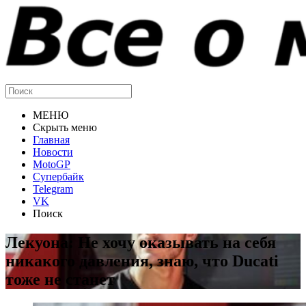
МЕНЮ
Скрыть меню
Главная
Новости
MotoGP
Супербайк
Telegram
VK
Поиск
Лекуона: Не хочу оказывать на себя
никакого давления, знаю, что Ducati
тоже не станет