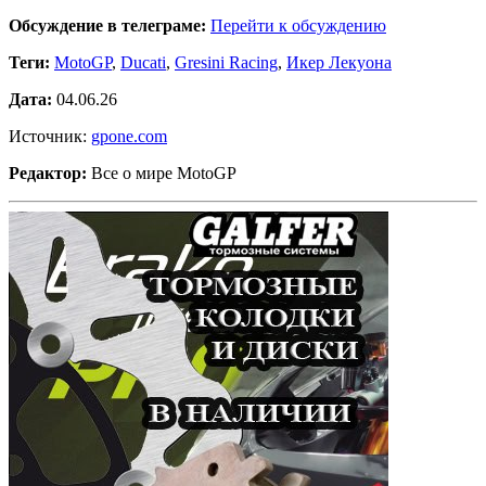
Обсуждение в телеграме:
Перейти к обсуждению
Теги:
MotoGP
,
Ducati
,
Gresini Racing
,
Икер Лекуона
Дата:
04.06.26
Источник:
gpone.com
Редактор:
Все о мире MotoGP