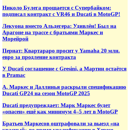
Николо Булега прощается с Супербайком:
подписал контракт с VR46 и Ducati в MotoGP!
Лекуона вместо Альдегера: Удивлён! Был на
Арагоне на трассе с братьями Маркес и
Морейрой
Пернат: Квартараро просит у Yamaha 20 млн.
евро за продление контракта
У Ducati соглашение с Gresini, а Мартин остаётся
в Pramac
А. Маркес и Даллинья раскрыли спецификацию
Ducati GP24 на сезон MotoGP 2025
Ducati предупреждает: Марк Маркес будет
«опасен» ещё как минимум 4–5 лет в MotoGP
Братьев Маркесов оштрафовали за выезд «на
красный» во время квалификации в Хересе