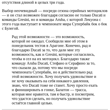
отсутствия длиной в целых три года.
Выбор неочевидный — посреди сезона серийных мотоциклов
— и он стал возможен благодаря согласию не только Ducati и
команды Gresini, но и команды Aruba, с которой Лекуона с
этого года выступает в чемпионате мира Супербайк бок о бок
с Булегой.
Рад этой возможности — это возможность,
которой не ожидал. Сообщили мне об этом в
понедельник тестов в Арагоне. Конечно, рад и
благодарю Ducati за то, что дали мне эту
возможность, как и Gresini, которые согласились,
чтобы я сел на их мотоцикл. Благодарю также
команду Aruba Ducati, Стефано и Серафино за то,
что сказали да, потому что мы посреди
чемпионата Супербайк, но я действительно рад
этой возможности. Хочу получать удовольствие и
не хочу оказывать на себя никакого давления,
знаю, что Ducati тоже не станет. Хочу просто ехать
и финишировать в гонке, Балатон — трасса,
которая мне нравится, там я быстр, и посмотрим,
что удастся сделать, но получать удовольствие
остаётся главной целью.