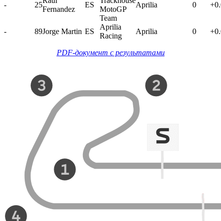
Raul
Trackhouse
-
25
ES
Aprilia
0
+0
Fernandez
MotoGP
Team
Aprilia
-
89
Jorge Martin
ES
Aprilia
0
+0
Racing
PDF-документ с результатами