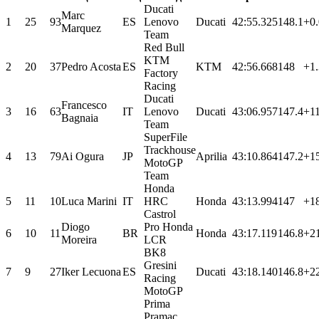
Ducati
Marc
1
25
93
ES
Lenovo
Ducati
42:55.325
148.1
+0
Marquez
Team
Red Bull
KTM
2
20
37
Pedro Acosta
ES
KTM
42:56.668
148
+1
Factory
Racing
Ducati
Francesco
3
16
63
IT
Lenovo
Ducati
43:06.957
147.4
+1
Bagnaia
Team
SuperFile
Trackhouse
4
13
79
Ai Ogura
JP
Aprilia
43:10.864
147.2
+1
MotoGP
Team
Honda
5
11
10
Luca Marini
IT
HRC
Honda
43:13.994
147
+1
Castrol
Diogo
Pro Honda
6
10
11
BR
Honda
43:17.119
146.8
+2
Moreira
LCR
BK8
Gresini
7
9
27
Iker Lecuona
ES
Ducati
43:18.140
146.8
+2
Racing
MotoGP
Prima
Pramac