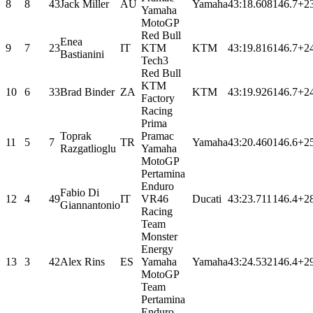
8
8
43
Jack Miller
AU
Yamaha
43:18.608
146.7
+2
Yamaha
MotoGP
Red Bull
Enea
9
7
23
IT
KTM
KTM
43:19.816
146.7
+2
Bastianini
Tech3
Red Bull
KTM
10
6
33
Brad Binder
ZA
KTM
43:19.926
146.7
+2
Factory
Racing
Prima
Toprak
Pramac
11
5
7
TR
Yamaha
43:20.460
146.6
+2
Razgatlioglu
Yamaha
MotoGP
Pertamina
Enduro
Fabio Di
12
4
49
IT
VR46
Ducati
43:23.711
146.4
+2
Giannantonio
Racing
Team
Monster
Energy
13
3
42
Alex Rins
ES
Yamaha
Yamaha
43:24.532
146.4
+2
MotoGP
Team
Pertamina
Enduro