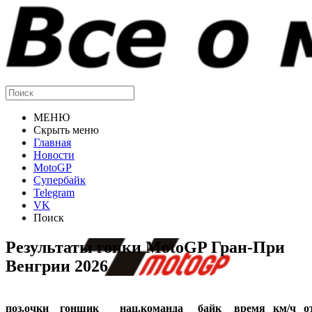
МЕНЮ
Скрыть меню
Главная
Новости
MotoGP
Супербайк
Telegram
VK
Поиск
Результаты гонки MotoGP Гран-При
Венгрии 2026
поз.
очки
гонщик
нац.
команда
байк
время
км/ч
о