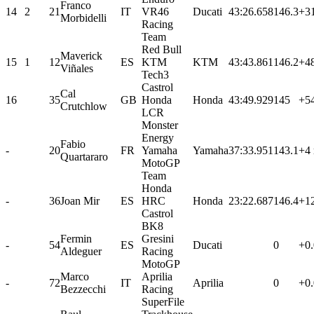
Franco
14
2
21
IT
VR46
Ducati
43:26.658
146.3
+3
Morbidelli
Racing
Team
Red Bull
Maverick
15
1
12
ES
KTM
KTM
43:43.861
146.2
+4
Viñales
Tech3
Castrol
Cal
16
35
GB
Honda
Honda
43:49.929
145
+5
Crutchlow
LCR
Monster
Energy
Fabio
-
20
FR
Yamaha
Yamaha
37:33.951
143.1
+4 
Quartararo
MotoGP
Team
Honda
-
36
Joan Mir
ES
HRC
Honda
23:22.687
146.4
+12
Castrol
BK8
Fermin
Gresini
-
54
ES
Ducati
0
+0
Aldeguer
Racing
MotoGP
Marco
Aprilia
-
72
IT
Aprilia
0
+0
Bezzecchi
Racing
SuperFile