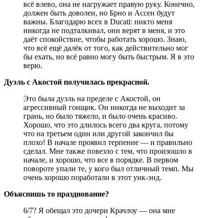
всё влево, она не нагружает правую руку. Конечно,
должен быть доволен, но Брно и Ассен будут
важны. Благодарю всех в Ducati: никто меня
никогда не подталкивал, они верят в меня, и это
даёт спокойствие, чтобы работать хорошо. Знаю,
что всё ещё далёк от того, как действительно мог
бы ехать, но всё равно могу быть быстрым. Я в это
верю.
Дуэль с Акостой получилась прекрасной.
Это была дуэль на пределе с Акостой, он
агрессивный гонщик. Он никогда не выходит за
грань, но было тяжело, и было очень красиво.
Хорошо, что это длилось всего два круга, потому
что на третьем один или другой закончил бы
плохо! В начале проявил терпение — и правильно
сделал. Мне также повезло с тем, что произошло в
начале, и хорошо, что все в порядке. В первом
повороте упали те, у кого был отличный темп. Мы
очень хорошо поработали в этот уик-энд.
Объяснишь то празднование?
6/7? Я обещал это дочери Крачлоу — она мне