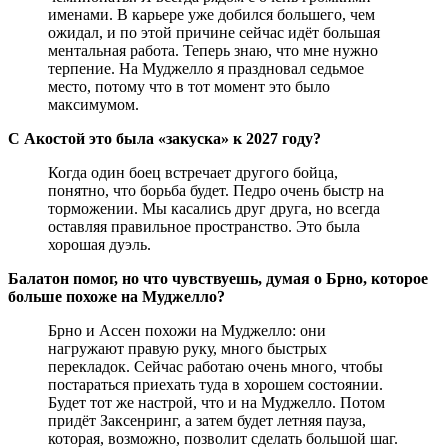
именами. В карьере уже добился большего, чем
ожидал, и по этой причине сейчас идёт большая
ментальная работа. Теперь знаю, что мне нужно
терпение. На Муджелло я праздновал седьмое
место, потому что в тот момент это было
максимумом.
С Акостой это была «закуска» к 2027 году?
Когда один боец встречает другого бойца,
понятно, что борьба будет. Педро очень быстр на
торможении. Мы касались друг друга, но всегда
оставляя правильное пространство. Это была
хорошая дуэль.
Балатон помог, но что чувствуешь, думая о Брно, которое
больше похоже на Муджелло?
Брно и Ассен похожи на Муджелло: они
нагружают правую руку, много быстрых
перекладок. Сейчас работаю очень много, чтобы
постараться приехать туда в хорошем состоянии.
Будет тот же настрой, что и на Муджелло. Потом
придёт Заксенринг, а затем будет летняя пауза,
которая, возможно, позволит сделать большой шаг.