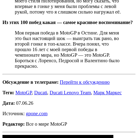
моего стиля пилотирования, но могу сказать, что
впервые в гонке у меня были проблемы с левой
рукой, потому что я слишком сильно нагружал её.
Из этих 100 побед какая — самое красивое воспоминание?
Моя первая победа в MotoGP в Остине. Для меня
это был настоящий шок — выиграть так рано, во
второй гонке в топ-классе. Вчера понял, что
прошло 16 лет с моей первой победы в
чемпионате мира, но MotoGP — это MotoGP.
Бороться с Лоренсо, Педросой и Валентино было
прекрасно.
Обсуждение в телеграме:
Перейти к обсуждению
Теги:
MotoGP
,
Ducati
,
Ducati Lenovo Team
,
Марк Маркес
Дата:
07.06.26
Источник:
gpone.com
Редактор:
Все о мире MotoGP