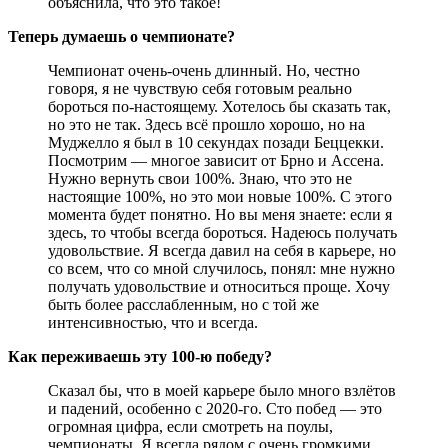
объяснила, что это такое!
Теперь думаешь о чемпионате?
Чемпионат очень-очень длинный. Но, честно
говоря, я не чувствую себя готовым реально
бороться по-настоящему. Хотелось бы сказать так,
но это не так. Здесь всё прошло хорошо, но на
Муджелло я был в 10 секундах позади Беццекки.
Посмотрим — многое зависит от Брно и Ассена.
Нужно вернуть свои 100%. Знаю, что это не
настоящие 100%, но это мои новые 100%. С этого
момента будет понятно. Но вы меня знаете: если я
здесь, то чтобы всегда бороться. Надеюсь получать
удовольствие. Я всегда давил на себя в карьере, но
со всем, что со мной случилось, понял: мне нужно
получать удовольствие и относиться проще. Хочу
быть более расслабленным, но с той же
интенсивностью, что и всегда.
Как переживаешь эту 100-ю победу?
Сказал бы, что в моей карьере было много взлётов
и падений, особенно с 2020-го. Сто побед — это
огромная цифра, если смотреть на поулы,
чемпионаты. Я всегда рядом с очень громкими