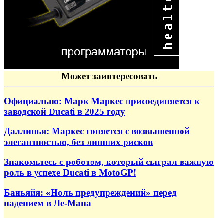
Может заинтересовать
Официально: Марк Маркес присоединяется к
заводской Ducati в 2025 году
Даллинья: Маркес гоняется с возвышенной
элегантностью, без лишних рисков
Знакомьтесь с роботом, который сыграл важную
роль в успехе Ducati в MotoGP!
Баньяйя: «Ноль предупреждений» перед
падением в Ле-Мана