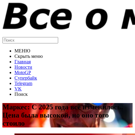
МЕНЮ
Скрыть меню
Главная
Новости
MotoGP
Супербайк
Telegram
VK
Поиск
Маркес: С 2025 года всё изменилось.
Цена была высокой, но оно того
стоило