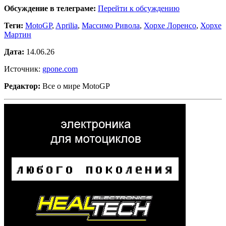
Обсуждение в телеграме:
Перейти к обсуждению
Теги:
MotoGP
,
Aprilia
,
Массимо Ривола
,
Хорхе Лоренсо
,
Хорхе
Мартин
Дата:
14.06.26
Источник:
gpone.com
Редактор:
Все о мире MotoGP