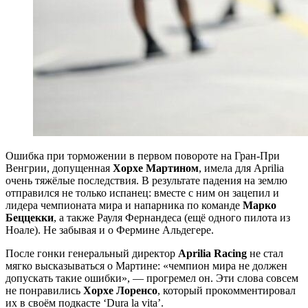
Ошибка при торможении в первом повороте на Гран-При
Венгрии, допущенная
Хорхе Мартином
, имела для Aprilia
очень тяжёлые последствия. В результате падения на землю
отправился не только испанец: вместе с ним он зацепил и
лидера чемпионата мира и напарника по команде
Марко
Беццекки
, а также Рауля Фернандеса (ещё одного пилота из
Ноале). Не забывая и о Фермине Альдегере.
После гонки генеральный директор
Aprilia Racing
не стал
мягко высказываться о Мартине: «чемпион мира не должен
допускать такие ошибки», — прогремел он. Эти слова совсем
не понравились
Хорхе Лоренсо
, который прокомментировал
их в своём подкасте ‘Dura la vita’.