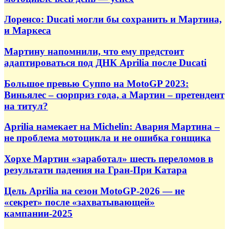
Лоренсо: Ducati могли бы сохранить и Мартина,
и Маркеса
Мартину напомнили, что ему предстоит
адаптироваться под ДНК Aprilia после Ducati
Большое превью Суппо на MotoGP 2023:
Виньялес – сюрприз года, а Мартин – претендент
на титул?
Aprilia намекает на Michelin: Авария Мартина –
не проблема мотоцикла и не ошибка гонщика
Хорхе Мартин «заработал» шесть переломов в
результати падения на Гран-При Катара
Цель Aprilia на сезон MotoGP‑2026 — не
«секрет» после «захватывающей»
кампании‑2025