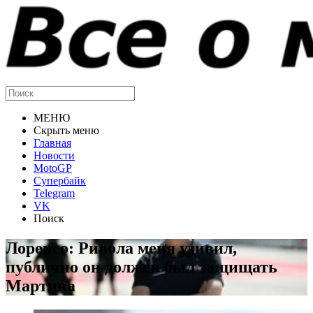
МЕНЮ
Скрыть меню
Главная
Новости
MotoGP
Супербайк
Telegram
VK
Поиск
Лоренсо: Ривола меня удивил,
публично он должен был защищать
Мартина