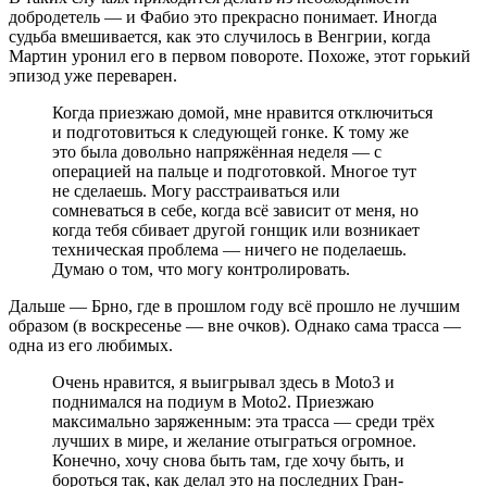
добродетель — и Фабио это прекрасно понимает. Иногда
судьба вмешивается, как это случилось в Венгрии, когда
Мартин уронил его в первом повороте. Похоже, этот горький
эпизод уже переварен.
Когда приезжаю домой, мне нравится отключиться
и подготовиться к следующей гонке. К тому же
это была довольно напряжённая неделя — с
операцией на пальце и подготовкой. Многое тут
не сделаешь. Могу расстраиваться или
сомневаться в себе, когда всё зависит от меня, но
когда тебя сбивает другой гонщик или возникает
техническая проблема — ничего не поделаешь.
Думаю о том, что могу контролировать.
Дальше — Брно, где в прошлом году всё прошло не лучшим
образом (в воскресенье — вне очков). Однако сама трасса —
одна из его любимых.
Очень нравится, я выигрывал здесь в Moto3 и
поднимался на подиум в Moto2. Приезжаю
максимально заряженным: эта трасса — среди трёх
лучших в мире, и желание отыграться огромное.
Конечно, хочу снова быть там, где хочу быть, и
бороться так, как делал это на последних Гран-