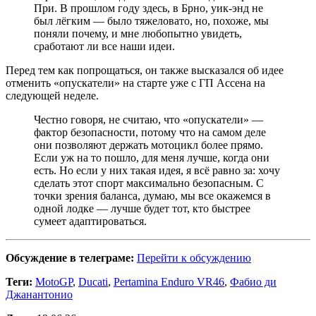
При. В прошлом году здесь, в Брно, уик-энд не
был лёгким — было тяжеловато, но, похоже, мы
поняли почему, и мне любопытно увидеть,
сработают ли все наши идеи.
Перед тем как попрощаться, он также высказался об идее
отменить «опускатели» на старте уже с ГП Ассена на
следующей неделе.
Честно говоря, не считаю, что «опускатели» —
фактор безопасности, потому что на самом деле
они позволяют держать мотоцикл более прямо.
Если уж на то пошло, для меня лучше, когда они
есть. Но если у них такая идея, я всё равно за: хочу
сделать этот спорт максимально безопасным. С
точки зрения баланса, думаю, мы все окажемся в
одной лодке — лучше будет тот, кто быстрее
сумеет адаптироваться.
Обсуждение в телеграме:
Перейти к обсуждению
Теги:
MotoGP
,
Ducati
,
Pertamina Enduro VR46
,
Фабио ди
Джанантонио