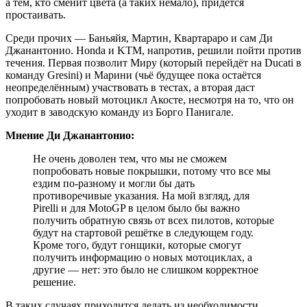
а тем, кто сменит цвета (а таких немало), придётся
простаивать.
Среди прочих — Баньяйя, Мартин, Квартараро и сам Ди
Джанантонио. Honda и KTM, напротив, решили пойти против
течения. Первая позволит Миру (который перейдёт на Ducati в
команду Gresini) и Марини (чьё будущее пока остаётся
неопределённым) участвовать в тестах, а вторая даст
попробовать новый мотоцикл Акосте, несмотря на то, что он
уходит в заводскую команду из Борго Панигале.
Мнение Ди Джанантонио:
Не очень доволен тем, что мы не сможем
попробовать новые покрышки, потому что все мы
ездим по‑разному и могли бы дать
противоречивые указания. На мой взгляд, для
Pirelli и для MotoGP в целом было бы важно
получить обратную связь от всех пилотов, которые
будут на стартовой решётке в следующем году.
Кроме того, будут гонщики, которые смогут
получить информацию о новых мотоциклах, а
другие — нет: это было не слишком корректное
решение.
В таких случаях приходится делать из необходимости