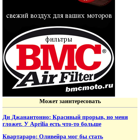
Может заинтересовать
Ди Джанантонио: Красивый прорыв, но меня
гложет. У Aprilia есть что-то больше
Квартараро: Оливейра мог бы стать