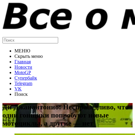
МЕНЮ
Скрыть меню
Главная
Новости
MotoGP
Супербайк
Telegram
VK
Поиск
Ди Джанантонио: Несправедливо, что
одни гонщики попробуют новые
мотоциклы, а другие — нет