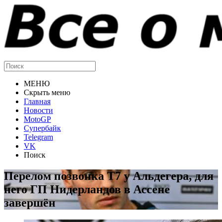
МЕНЮ
Скрыть меню
Главная
Новости
MotoGP
Супербайк
Telegram
VK
Поиск
Перелом позвонка T7 у Альдегера, для
него ГП Нидерландов в Ассене
завершён