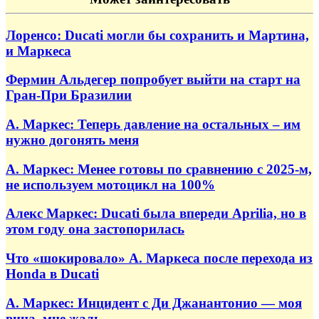
Лоренсо: Ducati могли бы сохранить и Мартина,
и Маркеса
Фермин Альдегер попробует выйти на старт на
Гран-При Бразилии
А. Маркес: Теперь давление на остальных – им
нужно догонять меня
А. Маркес: Менее готовы по сравнению с 2025-м,
не используем мотоцикл на 100%
Алекс Маркес: Ducati была впереди Aprilia, но в
этом году она застопорилась
Что «шокировало» А. Маркеса после перехода из
Honda в Ducati
А. Маркес: Инцидент с Ди Джанантонио — моя
вина, мне жаль