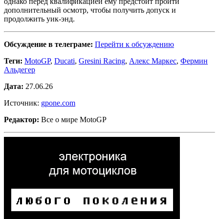
однако перед квалификацией ему предстоит пройти
дополнительный осмотр, чтобы получить допуск и
продолжить уик-энд.
Обсуждение в телеграме:
Перейти к обсуждению
Теги:
MotoGP
,
Ducati
,
Gresini Racing
,
Алекс Маркес
,
Фермин
Альдегер
Дата:
27.06.26
Источник:
gpone.com
Редактор:
Все о мире MotoGP